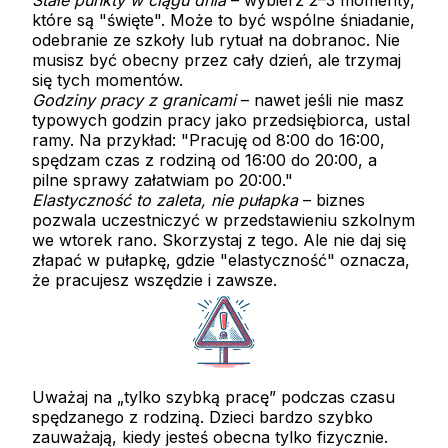
Stałe punkty w ciągu dnia
– wybierz 2–3 momenty,
które są "święte". Może to być wspólne śniadanie,
odebranie ze szkoły lub rytuał na dobranoc. Nie
musisz być obecny przez cały dzień, ale trzymaj
się tych momentów.
Godziny pracy z granicami
– nawet jeśli nie masz
typowych godzin pracy jako przedsiębiorca, ustal
ramy. Na przykład: "Pracuję od 8:00 do 16:00,
spędzam czas z rodziną od 16:00 do 20:00, a
pilne sprawy załatwiam po 20:00."
Elastyczność to zaleta, nie pułapka
– biznes
pozwala uczestniczyć w przedstawieniu szkolnym
we wtorek rano. Skorzystaj z tego. Ale nie daj się
złapać w pułapkę, gdzie "elastyczność" oznacza,
że pracujesz wszędzie i zawsze.
Uważaj na „tylko szybką pracę” podczas czasu
spędzanego z rodziną. Dzieci bardzo szybko
zauważają, kiedy jesteś obecna tylko fizycznie.