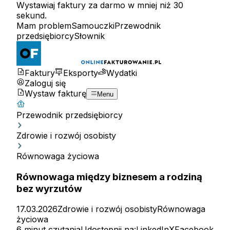
Wystawiaj faktury za darmo w mniej niż 30
sekund.
Mam problem
Samouczki
Przewodnik
przedsiębiorcy
Słownik
Faktury
Eksporty
Wydatki
Zaloguj się
Wystaw fakturę
Menu
Przewodnik przedsiębiorcy
Zdrowie i rozwój osobisty
Równowaga życiowa
Równowaga między biznesem a rodziną
bez wyrzutów
17.03.2026
Zdrowie i rozwój osobisty
Równowaga
życiowa
6 minut czytania
Udostępnij na:
LinkedIn
X
Facebook