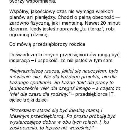
tworzy wspomnienia.
Wspólny, jakościowy czas nie wymaga wielkich
planów ani pieniędzy. Chodzi o pełną obecność —
zarówno fizyczną, jak i mentalną. Nawet 20 minut
dziennie, kiedy jesteś naprawdę „tu i teraz”, robi
ogromną różnicę.
Co mówią przedsiębiorczy rodzice
Doświadczenia innych przedsiębiorców mogą być
inspiracją – i uspokoić, że nie jesteś w tym sam.
"Najważniejszą rzeczą, jakiej się nauczyłem, było
mówienie 'nie'. Nie dla każdego projektu, nie dla
każdego spotkania. Bo każde 'tak' dla pracy to
jednocześnie 'nie' dla czegoś innego – a często to
'nie' dla czasu dla rodziny."
– przedsiębiorca IT,
ojciec trójki dzieci
"Przestałam starać się być idealną mamą i
idealnym przedsiębiorcą. Po prostu próbuję być
wystarczająco dobra w obu tych rolach. I, ku
zaskoczeniu, to lepsze niż wcześniej."
–