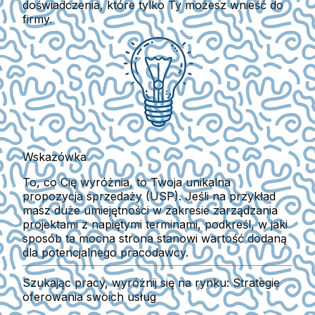
doświadczenia, które tylko Ty możesz wnieść do
firmy.
Wskazówka
To, co Cię wyróżnia, to Twoja unikalna
propozycja sprzedaży (USP). Jeśli na przykład
masz duże umiejętności w zakresie zarządzania
projektami z napiętymi terminami, podkreśl, w jaki
sposób ta mocna strona stanowi wartość dodaną
dla potencjalnego pracodawcy.
Szukając pracy, wyróżnij się na rynku: Strategie
oferowania swoich usług