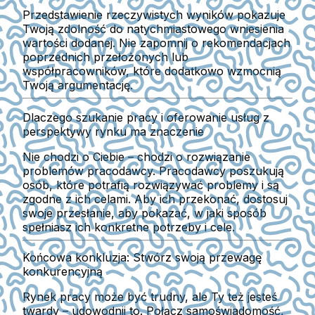
Przedstawienie rzeczywistych wyników pokazuje
Twoją zdolność do natychmiastowego wniesienia
wartości dodanej. Nie zapomnij o rekomendacjach
poprzednich przełożonych lub
współpracowników, które dodatkowo wzmocnią
Twoją argumentację.
Dlaczego szukanie pracy i oferowanie usług z
perspektywy rynku ma znaczenie
Nie chodzi o Ciebie – chodzi o rozwiązanie
problemów pracodawcy. Pracodawcy poszukują
osób, które potrafią rozwiązywać problemy i są
zgodne z ich celami. Aby ich przekonać, dostosuj
swoje przesłanie, aby pokazać, w jaki sposób
spełniasz ich konkretne potrzeby i cele.
Końcowa konkluzja: Stwórz swoją przewagę
konkurencyjną
Rynek pracy może być trudny, ale Ty też jesteś
twardy – udowodnij to. Połącz samoświadomość,