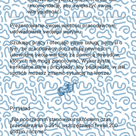
rekomendacje, aby zwiększyć swoją
wiarygodność.
Prezentowanie swojej wartości pracodawcom:
udowadnianie swojego wpływu
Szukając pracy i oferując swoje usługi, pomyśl o
tym, że pracodawcy potrzebują pewności –
udowodnij swoją wartość za pomocą dowodów,
których nie mogą zignorować. Wykorzystaj
konkretne dane i przykłady, aby podkreślić, w jaki
sposób możesz zmienić sytuację na lepsze.
Przykład
„Na poprzednim stanowisku skróciłem czas
przetwarzania o 25%, oszczędzając firmie 200
godzin rocznie”.