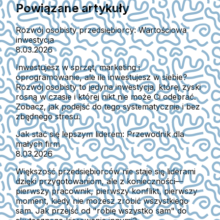
Powiązane artykuły
Rozwój osobisty przedsiębiorcy: Wartościowa
inwestycja
8.03.2026
Inwestujesz w sprzęt, marketing i
oprogramowanie, ale ile inwestujesz w siebie?
Rozwój osobisty to jedyna inwestycja, której zyski
rosną w czasie i której nikt nie może Ci odebrać.
Zobacz, jak podejść do tego systematycznie i bez
zbędnego stresu.
Jak stać się lepszym liderem: Przewodnik dla
małych firm
8.03.2026
Większość przedsiębiorców nie staje się liderami
dzięki przygotowaniom, ale z konieczności—
pierwszy pracownik, pierwszy konflikt, pierwszy
moment, kiedy nie możesz zrobić wszystkiego
sam. Jak przejść od "robię wszystko sam" do