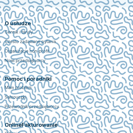
O usłudze
Cennik i taryfy
Czesto zadawane pytania
Organizacje non-profit
Nowi przedsiębiorcy
Pomoc i poradniki
Mam problem
Samouczki
Przewodnik przedsiębiorcy
OnlineFakturowanie