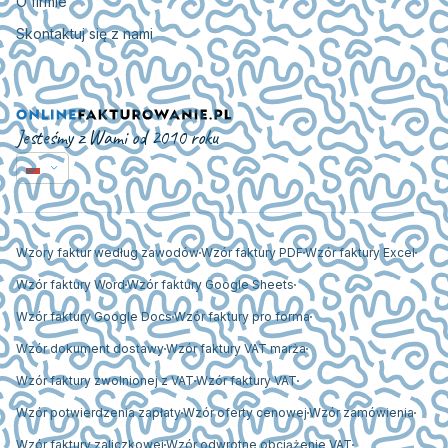
O firmie
Skontaktuj się z nami
Jesteśmy z Wami od 2010 roku
Wzory faktur według zawodów
Wzór faktury PDF
Wzór faktury Excel
Wzór faktury Word
Wzór faktury Google Sheets
Wzór faktury Google Docs
Wzór faktury pro forma
Wzór dokument dostawy
Wzór faktury VAT marża
Wzór faktury zwolnionej z VAT
Wzór faktury VAT
Wzór potwierdzenia zapłaty
Wzór oferty cenowej
Wzór zamówienia
Wzór faktury zaliczkowej
Wzór odwrotne obciążenie VAT