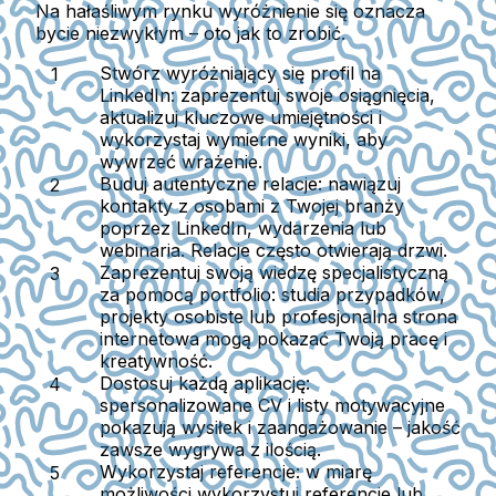
Na hałaśliwym rynku wyróżnienie się oznacza
bycie niezwykłym – oto jak to zrobić.
Stwórz wyróżniający się profil na
LinkedIn:
zaprezentuj swoje osiągnięcia,
aktualizuj kluczowe umiejętności i
wykorzystaj wymierne wyniki, aby
wywrzeć wrażenie.
Buduj autentyczne relacje:
nawiązuj
kontakty z osobami z Twojej branży
poprzez LinkedIn, wydarzenia lub
webinaria. Relacje często otwierają drzwi.
Zaprezentuj swoją wiedzę specjalistyczną
za pomocą portfolio:
studia przypadków,
projekty osobiste lub profesjonalna strona
internetowa mogą pokazać Twoją pracę i
kreatywność.
Dostosuj każdą aplikację:
spersonalizowane CV i listy motywacyjne
pokazują wysiłek i zaangażowanie – jakość
zawsze wygrywa z ilością.
Wykorzystaj referencje:
w miarę
możliwości wykorzystuj referencje lub