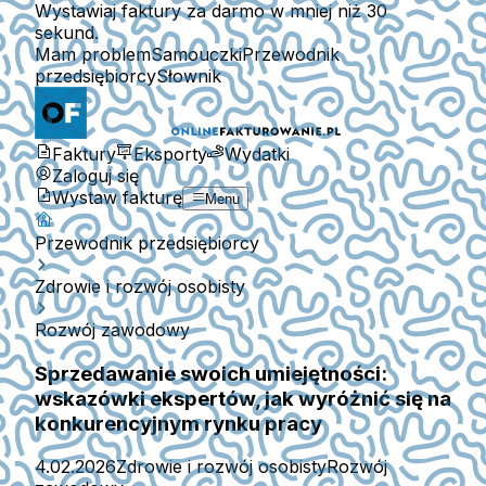
Wystawiaj faktury za darmo w mniej niż 30
sekund.
Mam problem
Samouczki
Przewodnik
przedsiębiorcy
Słownik
Faktury
Eksporty
Wydatki
Zaloguj się
Wystaw fakturę
Menu
Przewodnik przedsiębiorcy
Zdrowie i rozwój osobisty
Rozwój zawodowy
Sprzedawanie swoich umiejętności:
wskazówki ekspertów, jak wyróżnić się na
konkurencyjnym rynku pracy
4.02.2026
Zdrowie i rozwój osobisty
Rozwój