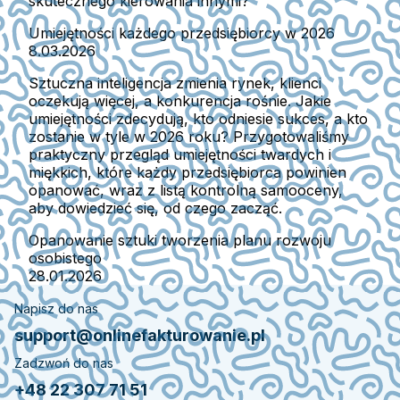
skutecznego kierowania innymi?
Umiejętności każdego przedsiębiorcy w 2026
8.03.2026
Sztuczna inteligencja zmienia rynek, klienci
oczekują więcej, a konkurencja rośnie. Jakie
umiejętności zdecydują, kto odniesie sukces, a kto
zostanie w tyle w 2026 roku? Przygotowaliśmy
praktyczny przegląd umiejętności twardych i
miękkich, które każdy przedsiębiorca powinien
opanować, wraz z listą kontrolną samooceny,
aby dowiedzieć się, od czego zacząć.
Opanowanie sztuki tworzenia planu rozwoju
osobistego
28.01.2026
Napisz do nas
support@onlinefakturowanie.pl
Zadzwoń do nas
+48 22 307 71 51