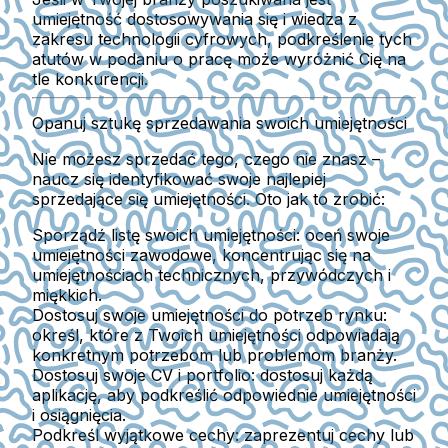
umiejętność dostosowywania się i wiedza z
zakresu technologii cyfrowych, podkreślenie tych
atutów w podaniu o pracę może wyróżnić Cię na
tle konkurencji.
Opanuj sztukę sprzedawania swoich umiejętności
Nie możesz sprzedać tego, czego nie znasz –
naucz się identyfikować swoje najlepiej
sprzedające się umiejętności. Oto jak to zrobić:
Sporządź listę swoich umiejętności:
oceń swoje
umiejętności zawodowe, koncentrując się na
umiejętnościach technicznych, przywódczych i
miękkich.
Dostosuj swoje umiejętności do potrzeb rynku:
określ, które z Twoich umiejętności odpowiadają
konkretnym potrzebom lub problemom branży.
Dostosuj swoje CV i portfolio:
dostosuj każdą
aplikację, aby podkreślić odpowiednie umiejętności
i osiągnięcia.
Podkreśl wyjątkowe cechy:
zaprezentuj cechy lub