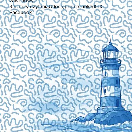
zawodowy
3 minuty czytania
Udostępnij na:
LinkedIn
X
Facebook