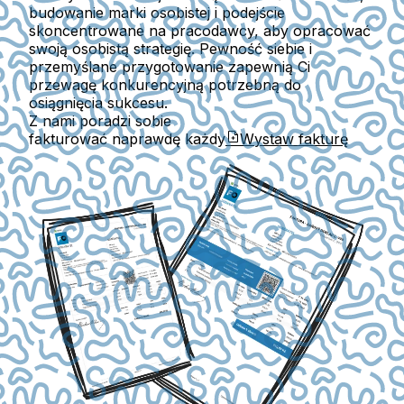
budowanie marki osobistej i podejście
skoncentrowane na pracodawcy, aby opracować
swoją osobistą strategię. Pewność siebie i
przemyślane przygotowanie zapewnią Ci
przewagę konkurencyjną potrzebną do
osiągnięcia sukcesu.
Z nami poradzi sobie
fakturować naprawdę każdy
Wystaw fakturę