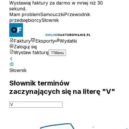
Wystawiaj faktury za darmo w mniej niż 30
sekund.
Mam problem
Samouczki
Przewodnik
przedsiębiorcy
Słownik
Faktury
Eksporty
Wydatki
Zaloguj się
Wystaw fakturę
Menu
Słownik
Słownik terminów
zaczynających się na literę "V"