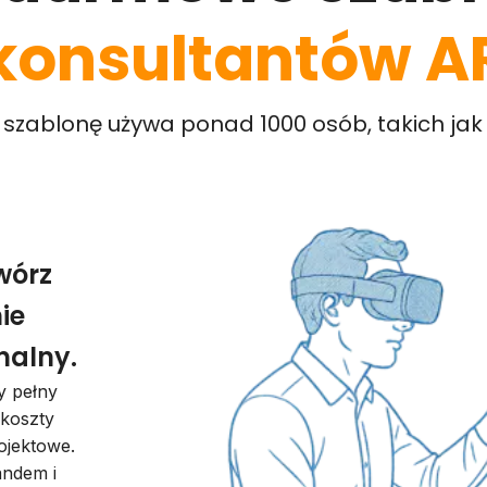
konsultantów A
 szablonę używa ponad 1000 osób, takich jak 
wórz
ie
nalny.
y pełny
 koszty
ojektowe.
andem i