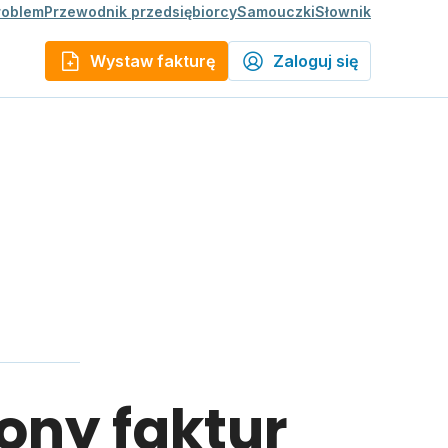
roblem
Przewodnik przedsiębiorcy
Samouczki
Słownik
Wystaw fakturę
Zaloguj się
ony faktur