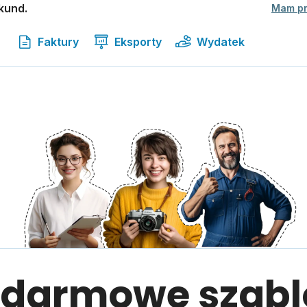
kund.
Mam p
Faktury
Eksporty
Wydatek
 darmowe szabl