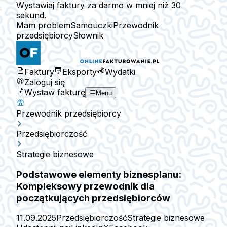
Wystawiaj faktury za darmo w mniej niż 30
sekund.
Mam problem
Samouczki
Przewodnik
przedsiębiorcy
Słownik
Faktury
Eksporty
Wydatki
Zaloguj się
Wystaw fakturę
Menu
Przewodnik przedsiębiorcy
Przedsiębiorczość
Strategie biznesowe
Podstawowe elementy biznesplanu:
Kompleksowy przewodnik dla
początkujących przedsiębiorców
11.09.2025
Przedsiębiorczość
Strategie biznesowe