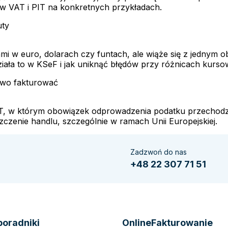
w VAT i PIT na konkretnych przykładach.
uty
ami w euro, dolarach czy funtach, ale wiąże się z jednym
ziała to w KSeF i jak uniknąć błędów przy różnicach kurso
owo fakturować
AT, w którym obowiązek odprowadzenia podatku przechodz
zenie handlu, szczególnie w ramach Unii Europejskiej.
Zadzwoń do nas
+48 22 307 71 51
poradniki
OnlineFakturowanie