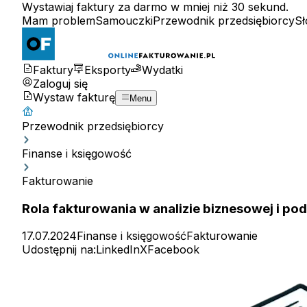
Wystawiaj faktury za darmo w mniej niż 30 sekund.
Mam problem
Samouczki
Przewodnik przedsiębiorcy
Sł
Faktury
Eksporty
Wydatki
Zaloguj się
Wystaw fakturę
Menu
Przewodnik przedsiębiorcy
Finanse i księgowość
Fakturowanie
Rola fakturowania w analizie biznesowej i po
17.07.2024
Finanse i księgowość
Fakturowanie
Udostępnij na:
LinkedIn
X
Facebook