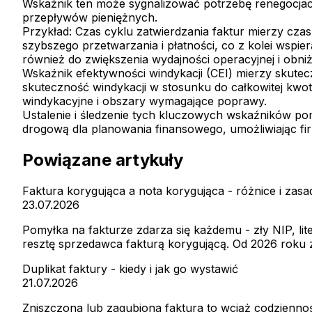
Wskaźnik ten może sygnalizować potrzebę renegocjac
przepływów pieniężnych.
Przykład:
Czas cyklu zatwierdzania faktur mierzy czas
szybszego przetwarzania i płatności, co z kolei wspi
również do zwiększenia wydajności operacyjnej i obni
Wskaźnik efektywności windykacji (CEI) mierzy skutec
skuteczność windykacji w stosunku do całkowitej kwot
windykacyjne i obszary wymagające poprawy.
Ustalenie i śledzenie tych kluczowych wskaźników p
drogową dla planowania finansowego, umożliwiając fi
Powiązane artykuły
Faktura korygująca a nota korygująca - różnice i zas
23.07.2026
Pomyłka na fakturze zdarza się każdemu - zły NIP, l
resztę sprzedawca fakturą korygującą. Od 2026 roku za
Duplikat faktury - kiedy i jak go wystawić
21.07.2026
Zniszczona lub zagubiona faktura to wciąż codzienność