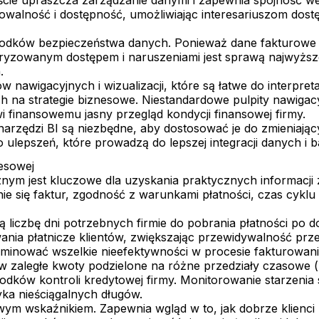
alność i dostępność, umożliwiając interesariuszom dostę
środków bezpieczeństwa danych. Ponieważ dane fakturowe s
ryzowanym dostępem i naruszeniami jest sprawą najwyższej
.
 nawigacyjnych i wizualizacji, które są łatwe do interpret
 na strategie biznesowe. Niestandardowe pulpity nawigacyj
i finansowemu jasny przegląd kondycji finansowej firmy.
e narzędzi BI są niezbędne, aby dostosować je do zmieniaj
lepszeń, które prowadzą do lepszej integracji danych i bar
esowej
nym jest kluczowe dla uzyskania praktycznych informacji 
enie się faktur, zgodność z warunkami płatności, czas cykl
ą liczbę dni potrzebnych firmie do pobrania płatności po
ania płatnicze klientów, zwiększając przewidywalność pr
inować wszelkie nieefektywności w procesie fakturowania 
 w zaległe kwoty podzielone na różne przedziały czasowe (
rodków kontroli kredytowej firmy. Monitorowanie starzenia
ka nieściągalnych długów.
wym wskaźnikiem. Zapewnia wgląd w to, jak dobrze klienci