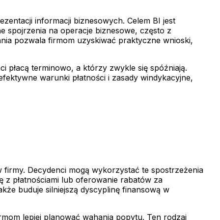
rezentacji informacji biznesowych. Celem BI jest
ne spojrzenia na operacje biznesowe, często z
ania pozwala firmom uzyskiwać praktyczne wnioski,
ci płacą terminowo, a którzy zwykle się spóźniają.
fektywne warunki płatności i zasady windykacyjne,
 firmy. Decydenci mogą wykorzystać te spostrzeżenia
ię z płatnościami lub oferowanie rabatów za
akże buduje silniejszą dyscyplinę finansową w
irmom lepiej planować wahania popytu. Ten rodzaj