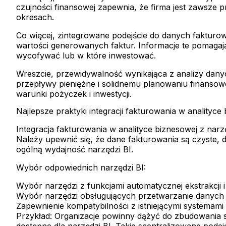
czujności finansowej zapewnia, że firma jest zawsze
okresach.
Co więcej, zintegrowane podejście do danych fakturo
wartości generowanych faktur. Informacje te pomagaj
wycofywać lub w które inwestować.
Wreszcie, przewidywalność wynikająca z analizy danyc
przepływy pieniężne i solidnemu planowaniu finansow
warunki pożyczek i inwestycji.
Najlepsze praktyki integracji fakturowania w analityce
Integracja fakturowania w analityce biznesowej z narz
Należy upewnić się, że dane fakturowania są czyste,
ogólną wydajność narzędzi BI.
Wybór odpowiednich narzędzi BI:
Wybór narzędzi z funkcjami automatycznej ekstrakcji i
Wybór narzędzi obsługujących przetwarzanie danych
Zapewnienie kompatybilności z istniejącymi systemami
Przykład: Organizacje powinny dążyć do zbudowania
dostępne dla narzędzi BI. Takie scentralizowane pod