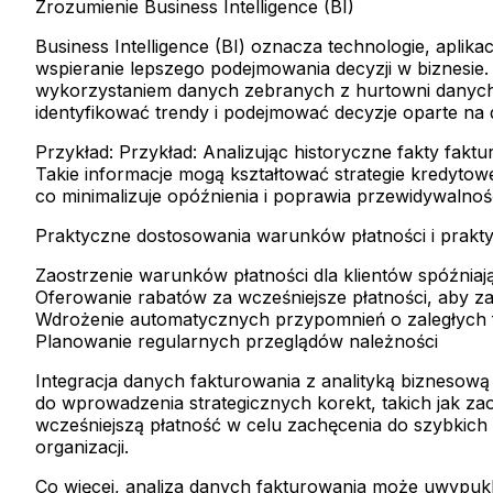
Zrozumienie Business Intelligence (BI)
Business Intelligence (BI) oznacza technologie, aplikac
wspieranie lepszego podejmowania decyzji w biznesie. 
wykorzystaniem danych zebranych z hurtowni danych f
identyfikować trendy i podejmować decyzje oparte na
Przykład:
Przykład: Analizując historyczne fakty faktu
Takie informacje mogą kształtować strategie kredyto
co minimalizuje opóźnienia i poprawia przewidywalno
Praktyczne dostosowania warunków płatności i prakt
Zaostrzenie warunków płatności dla klientów spóźniają
Oferowanie rabatów za wcześniejsze płatności, aby za
Wdrożenie automatycznych przypomnień o zaległych 
Planowanie regularnych przeglądów należności
Integracja danych fakturowania z analityką biznesow
do wprowadzenia strategicznych korekt, takich jak za
wcześniejszą płatność w celu zachęcenia do szybkich p
organizacji.
Co więcej, analiza danych fakturowania może uwypukl