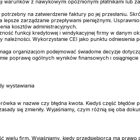
ji warunków z nawykowymi opóźnionymi płatnikami lub za
 potrzebny na zatwierdzenie faktury po jej przesłaniu. Sk
era lepsze zarządzanie przepływami pieniężnymi. Usprawnio
żenia kosztów administracyjnych.
zność funkcji kredytowej i windykacyjnej firmy w danym o
y należności. Wykorzystanie CEI jako punktu odniesienia 
omaga organizacjom podejmować świadome decyzje dotycz
rmie poprawę ogólnych wyników finansowych i osiągnięcie
ady wystawiania
iterówka w nazwie czy błędna kwota. Kiedyś część błędów 
sady się zmieniły. Wyjaśniamy, czym różnią się oba dokume
 wielu firm. Wyjaśniamy, kiedy przedsiębiorca ma prawo do