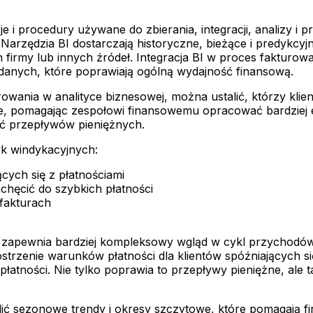
je i procedury używane do zbierania, integracji, analizy i p
Narzędzia BI dostarczają historyczne, bieżące i predykcyj
irmy lub innych źródeł. Integracja BI w proces fakturow
 danych, które poprawiają ogólną wydajność finansową.
rowania w analityce biznesowej, można ustalić, którzy klien
we, pomagając zespołowi finansowemu opracować bardziej e
ść przepływów pieniężnych.
yk windykacyjnych:
cych się z płatnościami
chęcić do szybkich płatności
fakturach
ą zapewnia bardziej kompleksowy wgląd w cykl przychodów
ostrzenie warunków płatności dla klientów spóźniających s
łatności. Nie tylko poprawia to przepływy pieniężne, ale t
ić sezonowe trendy i okresy szczytowe, które pomagają f