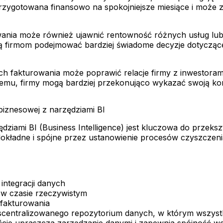
 przygotowana finansowo na spokojniejsze miesiące i może
wania może również ujawnić rentowność różnych usług lub
ą firmom podejmować bardziej świadome decyzje dotyczące
h fakturowania może poprawić relacje firmy z inwestorami 
emu, firmy mogą bardziej przekonująco wykazać swoją kon
 biznesowej z narzędziami BI
ędziami BI (Business Intelligence) jest kluczowa do przek
 dokładne i spójne przez ustanowienie procesów czyszcze
 integracji danych
 w czasie rzeczywistym
 fakturowania
 scentralizowanego repozytorium danych, w którym wszys
ejście upraszcza zarządzanie danymi i zapewnia spójność 