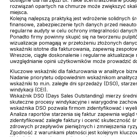
rozwiązań opartych na chmurze może zwiększyć skalow
miejsca.
Kolejną najlepszą praktyką jest wdrożenie solidnych 
finansowe, zabezpieczenie tych danych przed nieauto
regularne audyty w celu ochrony integralności danych
Ponadto firmy powinny skupić się na tworzeniu pulpitów
wizualizacje pomagają w przełożeniu złożonych danych
wskaźniki istotne dla fakturowania, zapewnią zespołow
Wreszcie, ciągłe doskonalenie i regularne aktualizacj
uwzględnianie opinii użytkowników może prowadzić do u
Kluczowe wskaźniki dla fakturowania w analityce bizn
Nadanie priorytetu odpowiednim wskaźnikom analitycz
wskaźniki to m.in. zaległe dni sprzedaży (DSO), starz
windykacji (CEI).
Wskaźnik DSO (Days Sales Outstanding) mierzy średni
skuteczne procesy windykacyjne i wiarygodne zachow
wskaźnika DSO pozwala firmom zidentyfikować i wyelim
Analiza raportów starzenia się faktur zapewnia wgląd
zidentyfikować zaległe faktury i ocenić skuteczność ś
zdrowych przepływów pieniężnych i zmniejszenia ryzy
Zgodność z warunkami płatności jest kolejnym kluczo