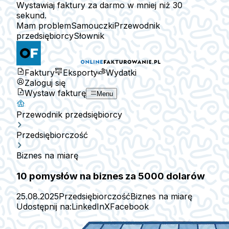
Wystawiaj faktury za darmo w mniej niż 30
sekund.
Mam problem
Samouczki
Przewodnik
przedsiębiorcy
Słownik
Faktury
Eksporty
Wydatki
Zaloguj się
Wystaw fakturę
Menu
Przewodnik przedsiębiorcy
Przedsiębiorczość
Biznes na miarę
10 pomysłów na biznes za 5000 dolarów
25.08.2025
Przedsiębiorczość
Biznes na miarę
Udostępnij na:
LinkedIn
X
Facebook