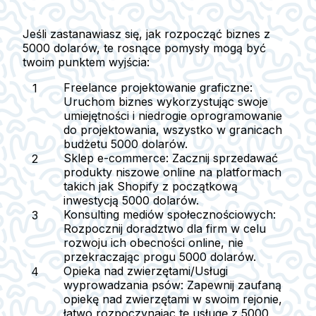
Jeśli zastanawiasz się, jak rozpocząć biznes z
5000 dolarów, te rosnące pomysły mogą być
twoim punktem wyjścia:
Freelance projektowanie graficzne:
Uruchom biznes wykorzystując swoje
umiejętności i niedrogie oprogramowanie
do projektowania, wszystko w granicach
budżetu 5000 dolarów.
Sklep e-commerce:
Zacznij sprzedawać
produkty niszowe online na platformach
takich jak Shopify z początkową
inwestycją 5000 dolarów.
Konsulting mediów społecznościowych:
Rozpocznij doradztwo dla firm w celu
rozwoju ich obecności online, nie
przekraczając progu 5000 dolarów.
Opieka nad zwierzętami/Usługi
wyprowadzania psów:
Zapewnij zaufaną
opiekę nad zwierzętami w swoim rejonie,
łatwo rozpoczynając tę usługę z 5000