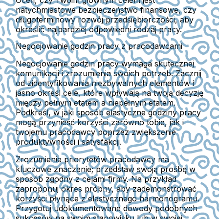
Oceń, czy Twoim głównym celem jest
natychmiastowe bezpieczeństwo finansowe, czy
długoterminowy rozwój przedsiębiorczości, aby
określić najbardziej odpowiedni rodzaj pracy.
Negocjowanie godzin pracy z pracodawcami
Negocjowanie godzin pracy wymaga skutecznej
komunikacji i zrozumienia swoich potrzeb. Zacznij
od zidentyfikowania niezbywalnych elementów i
jasno określ cele, które wpływają na twoją decyzję
między pełnym etatem a niepełnym etatem.
Podkreśl, w jaki sposób elastyczne godziny pracy
mogą przynieść korzyści zarówno tobie, jak i
twojemu pracodawcy poprzez zwiększenie
produktywności i satysfakcji.
Zrozumienie priorytetów pracodawcy ma
kluczowe znaczenie; przedstaw swoją prośbę w
sposób zgodny z celami firmy. Na przykład
zaproponuj okres próbny, aby zademonstrować
korzyści płynące z elastycznego harmonogramu.
Przygotuj udokumentowane dowody podobnych
sukcesów na swoim stanowisku lub w swojej