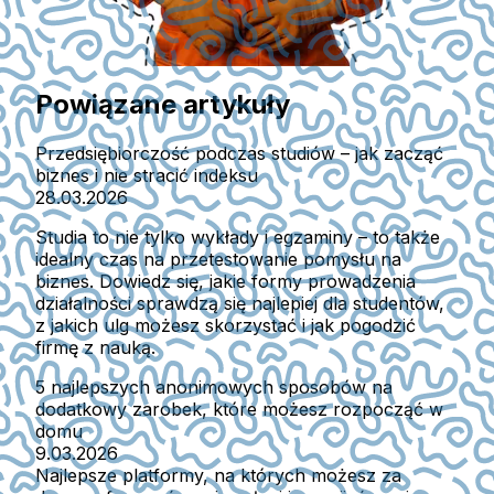
Powiązane artykuły
Przedsiębiorczość podczas studiów – jak zacząć
biznes i nie stracić indeksu
28.03.2026
Studia to nie tylko wykłady i egzaminy – to także
idealny czas na przetestowanie pomysłu na
biznes. Dowiedz się, jakie formy prowadzenia
działalności sprawdzą się najlepiej dla studentów,
z jakich ulg możesz skorzystać i jak pogodzić
firmę z nauką.
5 najlepszych anonimowych sposobów na
dodatkowy zarobek, które możesz rozpocząć w
domu
9.03.2026
Najlepsze platformy, na których możesz za