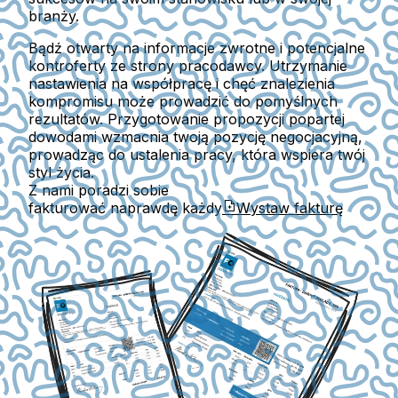
branży.
Bądź otwarty na informacje zwrotne i potencjalne
kontroferty ze strony pracodawcy. Utrzymanie
nastawienia na współpracę i chęć znalezienia
kompromisu może prowadzić do pomyślnych
rezultatów. Przygotowanie propozycji popartej
dowodami wzmacnia twoją pozycję negocjacyjną,
prowadząc do ustalenia pracy, która wspiera twój
styl życia.
Z nami poradzi sobie
fakturować naprawdę każdy
Wystaw fakturę