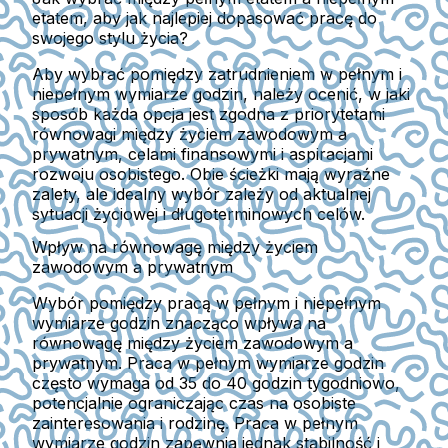
etatem, aby jak najlepiej dopasować pracę do
swojego stylu życia?
Aby wybrać pomiędzy zatrudnieniem w pełnym i
niepełnym wymiarze godzin, należy ocenić, w jaki
sposób każda opcja jest zgodna z priorytetami
równowagi między życiem zawodowym a
prywatnym, celami finansowymi i aspiracjami
rozwoju osobistego. Obie ścieżki mają wyraźne
zalety, ale idealny wybór zależy od aktualnej
sytuacji życiowej i długoterminowych celów.
Wpływ na równowagę między życiem
zawodowym a prywatnym
Wybór pomiędzy pracą w pełnym i niepełnym
wymiarze godzin znacząco wpływa na
równowagę między życiem zawodowym a
prywatnym. Praca w pełnym wymiarze godzin
często wymaga od 35 do 40 godzin tygodniowo,
potencjalnie ograniczając czas na osobiste
zainteresowania i rodzinę. Praca w pełnym
wymiarze godzin zapewnia jednak stabilność i