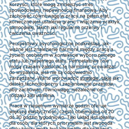
korzyści, które mogą zmniejszyć stres
spowodowany niepewnością finansową. Aby
zachować równowagę w pracy na pełen etat,
konieczne jest ustalenie granic i włączenie praktyk
samoopieki, takich jak regularne przerwy i
ćwiczenia uważności.
Perspektywy psychologiczne podkreślają, jak
ważne jest znalezienie harmonii między pracą a
życiem osobistym w kontekście wyboru pełnego
etatu lub niepełnego etatu. Pełnoetatowe role
mogą czasami zakłócać tę harmonię, prowadząc
do wypalenia, jeśli nie są odpowiednio
zarządzane. Warto wprowadzić
strategie, takie
jak
detoks technologiczny i zaplanowane przestoje,
aby zachować równowagę, niezależnie od
rodzaju zatrudnienia.
Praca w niepełnym wymiarze godzin oferuje
większą elastyczność, często obejmującą od 20
do 30 godzin tygodniowo. Taki układ jest idealny
dla osób, dla których priorytetem jest swoboda
stylu życia i może być korzystny dla realizacji