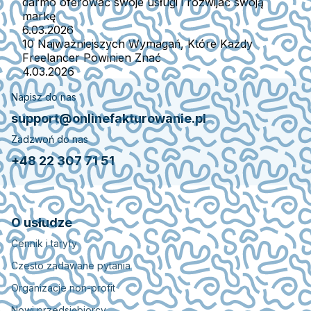
darmo oferować swoje usługi i rozwijać swoją
markę
6.03.2026
10 Najważniejszych Wymagań, Które Każdy
Freelancer Powinien Znać
4.03.2026
Napisz do nas
support@onlinefakturowanie.pl
Zadzwoń do nas
+48 22 307 71 51
O usłudze
Cennik i taryfy
Czesto zadawane pytania
Organizacje non-profit
Nowi przedsiębiorcy