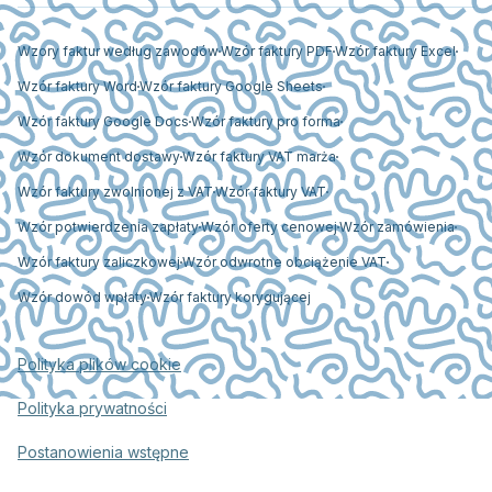
Wzory faktur według zawodów
Wzór faktury PDF
Wzór faktury Excel
Wzór faktury Word
Wzór faktury Google Sheets
Wzór faktury Google Docs
Wzór faktury pro forma
Wzór dokument dostawy
Wzór faktury VAT marża
Wzór faktury zwolnionej z VAT
Wzór faktury VAT
Wzór potwierdzenia zapłaty
Wzór oferty cenowej
Wzór zamówienia
Wzór faktury zaliczkowej
Wzór odwrotne obciążenie VAT
Wzór dowód wpłaty
Wzór faktury korygującej
Polityka plików cookie
Polityka prywatności
Postanowienia wstępne