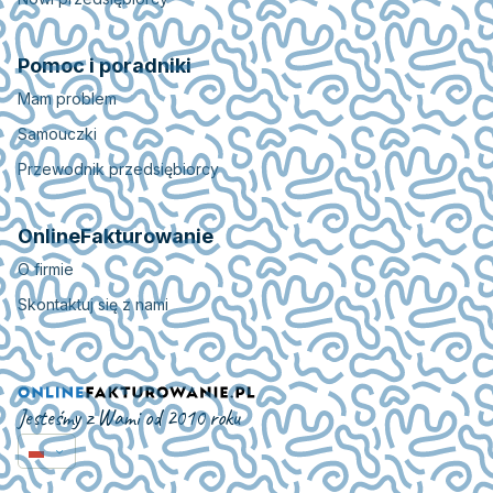
Pomoc i poradniki
Mam problem
Samouczki
Przewodnik przedsiębiorcy
OnlineFakturowanie
O firmie
Skontaktuj się z nami
Jesteśmy z Wami od 2010 roku