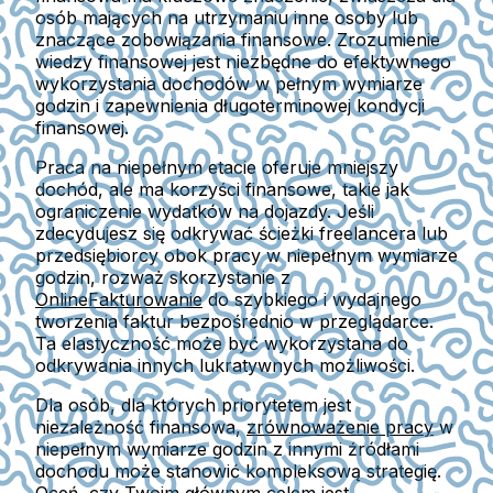
osób mających na utrzymaniu inne osoby lub
znaczące zobowiązania finansowe. Zrozumienie
wiedzy finansowej jest niezbędne do efektywnego
wykorzystania dochodów w pełnym wymiarze
godzin i zapewnienia długoterminowej kondycji
finansowej.
Praca na niepełnym etacie oferuje mniejszy
dochód, ale ma korzyści finansowe, takie jak
ograniczenie wydatków na dojazdy. Jeśli
zdecydujesz się odkrywać ścieżki freelancera lub
przedsiębiorcy obok pracy w niepełnym wymiarze
godzin, rozważ skorzystanie z
OnlineFakturowanie
do szybkiego i wydajnego
tworzenia faktur bezpośrednio w przeglądarce.
Ta elastyczność może być wykorzystana do
odkrywania innych lukratywnych możliwości.
Dla osób, dla których priorytetem jest
niezależność finansowa,
zrównoważenie pracy
w
niepełnym wymiarze godzin z innymi źródłami
dochodu może stanowić kompleksową strategię.