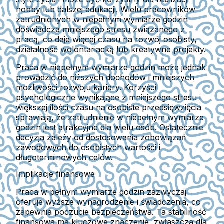
hobby lub dalszej edukacji. Wielu pracowników
zatrudnionych w niepełnym wymiarze godzin
doświadcza mniejszego stresu związanego z
pracą, co daje więcej czasu na rozwój osobisty,
działalność wolontariacką lub kreatywne projekty.
Praca w niepełnym wymiarze godzin może jednak
prowadzić do niższych dochodów i mniejszych
możliwości rozwoju kariery. Korzyści
psychologiczne wynikające z mniejszego stresu i
większej ilości czasu na osobiste przedsięwzięcia
sprawiają, że zatrudnienie w niepełnym wymiarze
godzin jest atrakcyjne dla wielu osób. Ostatecznie
decyzja zależy od dostosowania zobowiązań
zawodowych do osobistych wartości i
długoterminowych celów.
Implikacje finansowe
Praca w pełnym wymiarze godzin zazwyczaj
oferuje wyższe wynagrodzenie i świadczenia, co
zapewnia poczucie bezpieczeństwa. Ta stabilność
finansowa ma kluczowe znaczenie, zwłaszcza dla