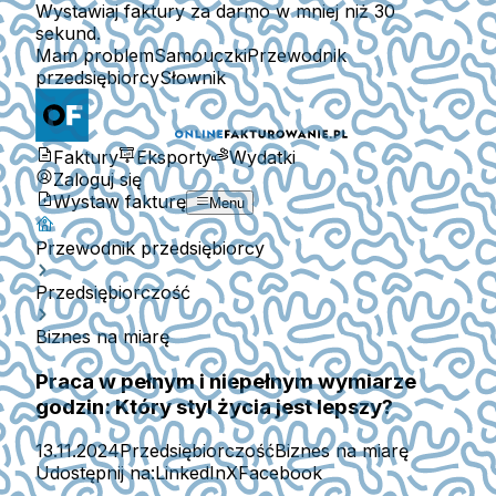
Wystawiaj faktury za darmo w mniej niż 30
sekund.
Mam problem
Samouczki
Przewodnik
przedsiębiorcy
Słownik
Faktury
Eksporty
Wydatki
Zaloguj się
Wystaw fakturę
Menu
Przewodnik przedsiębiorcy
Przedsiębiorczość
Biznes na miarę
Praca w pełnym i niepełnym wymiarze
godzin: Który styl życia jest lepszy?
13.11.2024
Przedsiębiorczość
Biznes na miarę
Udostępnij na:
LinkedIn
X
Facebook