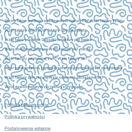
Wzory faktur według zawodów
Wzór faktury PDF
Wzór faktury Excel
Wzór faktury Word
Wzór faktury Google Sheets
Wzór faktury Google Docs
Wzór faktury pro forma
Wzór dokument dostawy
Wzór faktury VAT marża
Wzór faktury zwolnionej z VAT
Wzór faktury VAT
Wzór potwierdzenia zapłaty
Wzór oferty cenowej
Wzór zamówienia
Wzór faktury zaliczkowej
Wzór odwrotne obciążenie VAT
Wzór dowód wpłaty
Wzór faktury korygującej
Polityka plików cookie
Polityka prywatności
Postanowienia wstępne