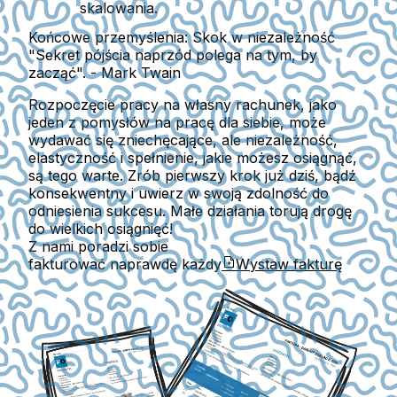
skalowania.
Końcowe przemyślenia: Skok w niezależność
"Sekret pójścia naprzód polega na tym, by
zacząć". - Mark Twain
Rozpoczęcie pracy na własny rachunek, jako
jeden z pomysłów na pracę dla siebie, może
wydawać się zniechęcające, ale niezależność,
elastyczność i spełnienie, jakie możesz osiągnąć,
są tego warte. Zrób pierwszy krok już dziś, bądź
konsekwentny i uwierz w swoją zdolność do
odniesienia sukcesu. Małe działania torują drogę
do wielkich osiągnięć!
Z nami poradzi sobie
fakturować naprawdę każdy
Wystaw fakturę