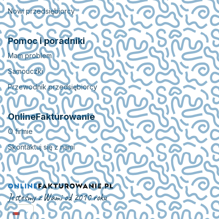
Nowi przedsiębiorcy
Pomoc i poradniki
Mam problem
Samouczki
Przewodnik przedsiębiorcy
OnlineFakturowanie
O firmie
Skontaktuj się z nami
Jesteśmy z Wami od 2010 roku