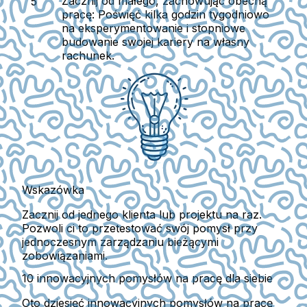
Zacznij od małego, zachowując obecną
pracę:
Poświęć kilka godzin tygodniowo
na eksperymentowanie i stopniowe
budowanie swojej kariery na własny
rachunek.
Wskazówka
Zacznij od jednego klienta lub projektu na raz.
Pozwoli ci to przetestować swój pomysł przy
jednoczesnym zarządzaniu bieżącymi
zobowiązaniami.
10 innowacyjnych pomysłów na pracę dla siebie
Oto dziesięć innowacyjnych pomysłów na pracę