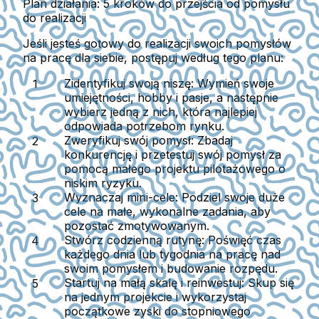
Plan działania: 5 kroków do przejścia od pomysłu
do realizacji
Jeśli jesteś gotowy do realizacji swoich pomysłów
na pracę dla siebie, postępuj według tego planu:
Zidentyfikuj swoją niszę:
Wymień swoje
umiejętności, hobby i pasje, a następnie
wybierz jedną z nich, która najlepiej
odpowiada potrzebom rynku.
Zweryfikuj swój pomysł:
Zbadaj
konkurencję i przetestuj swój pomysł za
pomocą małego projektu pilotażowego o
niskim ryzyku.
Wyznaczaj mini-cele:
Podziel swoje duże
cele na małe, wykonalne zadania, aby
pozostać zmotywowanym.
Stwórz codzienną rutynę:
Poświęć czas
każdego dnia lub tygodnia na pracę nad
swoim pomysłem i budowanie rozpędu.
Startuj na małą skalę i reinwestuj:
Skup się
na jednym projekcie i wykorzystaj
początkowe zyski do stopniowego