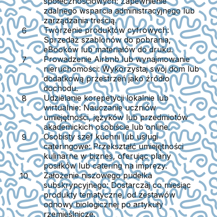
społecznościowych:
Zapewnienie
zdalnego wsparcia administracyjnego lub
zarządzania treścią.
Tworzenie produktów cyfrowych:
Sprzedaż szablonów do pobrania,
eBooków lub materiałów do druku.
Prowadzenie Airbnb lub wynajmowanie
nieruchomości:
Wykorzystaj swój dom lub
dodatkową przestrzeń jako źródło
dochodu.
Udzielanie korepetycji lokalnie lub
wirtualnie:
Nauczanie uczniów
umiejętności, języków lub przedmiotów
akademickich osobiście lub online.
Osobisty szef kuchni lub usługi
cateringowe:
Przekształć umiejętności
kulinarne w biznes, oferując plany
posiłków lub catering na imprezy.
Założenie niszowego pudełka
subskrypcyjnego:
Dostarczaj co miesiąc
produkty tematyczne, od zestawów
odnowy biologicznej po artykuły
rzemieślnicze.