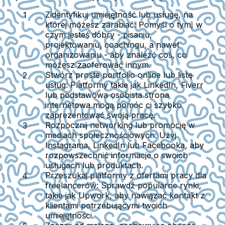
Zidentyfikuj umiejętność lub usługę, na
której możesz zarabiać:
Pomyśl o tym, w
czym jesteś dobry - pisaniu,
projektowaniu, coachingu, a nawet
organizowaniu - aby znaleźć coś, co
możesz zaoferować innym.
Stwórz proste portfolio online lub listę
usług:
Platformy takie jak LinkedIn, Fiverr
lub podstawowa osobista strona
internetowa mogą pomóc ci szybko
zaprezentować swoją pracę.
Rozpocznij networking lub promocję w
mediach społecznościowych:
Użyj
Instagrama, LinkedIn lub Facebooka, aby
rozpowszechnić informacje o swoich
usługach lub produktach.
Przeszukaj platformy z ofertami pracy dla
freelancerów:
Sprawdź popularne rynki,
takie jak Upwork, aby nawiązać kontakt z
klientami potrzebującymi twoich
umiejętności.