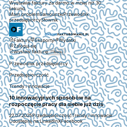
Wystawiaj faktury za darmo w mniej niż 30
sekund.
Mam problem
Samouczki
Przewodnik
przedsiębiorcy
Słownik
Faktury
Eksporty
Wydatki
Zaloguj się
Wystaw fakturę
Menu
Przewodnik przedsiębiorcy
Przedsiębiorczość
Trendy i innowacje
10 innowacyjnych sposobów na
rozpoczęcie pracy dla siebie już dziś
22.07.2025
Przedsiębiorczość
Trendy i innowacje
Udostępnij na:
LinkedIn
X
Facebook