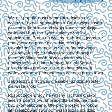
Wzrost popularności samozatrudnienia nie
wykazuje oznak spowolnienia. Coraz więcej osób
przejmuje kontrolę nad swoją karierą, szukając
wolności i budując życie z elastycznością i
spełnieniem. Praca na własny rachunek, jednym z
pomysłów na pracę dla siebie, oferuje
niezależność, potencjał wzrostu finansowego
oraz satysfakcję z realizacji własnych pasji i
talentów. Wiele osób przekształciło swoje
umiejętności w udaną karierę, tak jak Sarah,
projektantka graficzna, która zamieniła swój
wolny zawód w pełnoetatową agencję projektową.
Jak zacząć pracować dla siebie już dziś: Proste
pierwsze kroki
Rozpoczęcie pracy na własny rachunek, jako
jeden z pomysłów na pracę dla siebie, nie musi
być skomplikowane. Oto pięć prostych kroków,
jak zrealizować swój pomysł i zacząć już dziś: