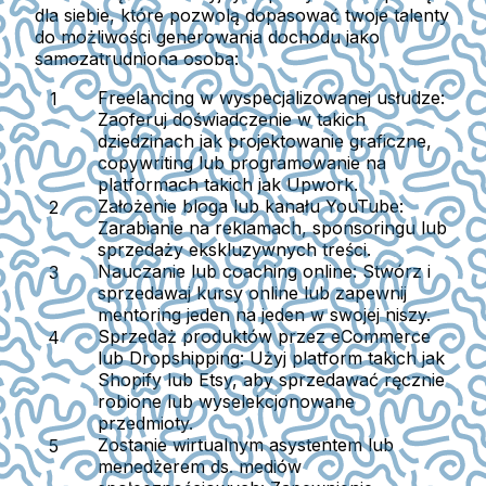
dla siebie, które pozwolą dopasować twoje talenty
do możliwości generowania dochodu jako
samozatrudniona osoba:
Freelancing w wyspecjalizowanej usłudze:
Zaoferuj doświadczenie w takich
dziedzinach jak projektowanie graficzne,
copywriting lub programowanie na
platformach takich jak Upwork.
Założenie bloga lub kanału YouTube:
Zarabianie na reklamach, sponsoringu lub
sprzedaży ekskluzywnych treści.
Nauczanie lub coaching online:
Stwórz i
sprzedawaj kursy online lub zapewnij
mentoring jeden na jeden w swojej niszy.
Sprzedaż produktów przez eCommerce
lub Dropshipping:
Użyj platform takich jak
Shopify lub Etsy, aby sprzedawać ręcznie
robione lub wyselekcjonowane
przedmioty.
Zostanie wirtualnym asystentem lub
menedżerem ds. mediów