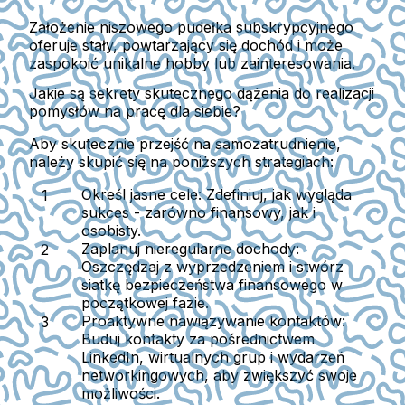
Założenie niszowego pudełka subskrypcyjnego
oferuje stały, powtarzający się dochód i może
zaspokoić unikalne hobby lub zainteresowania.
Jakie są sekrety skutecznego dążenia do realizacji
pomysłów na pracę dla siebie?
Aby skutecznie przejść na samozatrudnienie,
należy skupić się na poniższych strategiach:
Określ jasne cele:
Zdefiniuj, jak wygląda
sukces - zarówno finansowy, jak i
osobisty.
Zaplanuj nieregularne dochody:
Oszczędzaj z wyprzedzeniem i stwórz
siatkę bezpieczeństwa finansowego w
początkowej fazie.
Proaktywne nawiązywanie kontaktów:
Buduj kontakty za pośrednictwem
LinkedIn, wirtualnych grup i wydarzeń
networkingowych, aby zwiększyć swoje
możliwości.