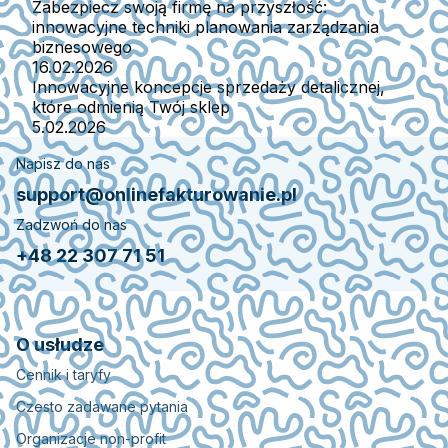
Zabezpiecz swoją firmę na przyszłość:
innowacyjne techniki planowania zarządzania
biznesowego
16.02.2026
Innowacyjne koncepcje sprzedaży detalicznej,
które odmienią Twój sklep
5.02.2026
Napisz do nas
support@onlinefakturowanie.pl
Zadzwoń do nas
+48 22 307 71 51
O usłudze
Cennik i taryfy
Czesto zadawane pytania
Organizacje non-profit