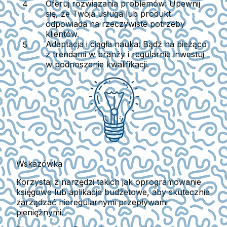
Oferuj rozwiązania problemów:
Upewnij
się, że Twoja usługa lub produkt
odpowiada na rzeczywiste potrzeby
klientów.
Adaptacja i ciągła nauka:
Bądź na bieżąco
z trendami w branży i regularnie inwestuj
w podnoszenie kwalifikacji.
Wskazówka
Korzystaj z narzędzi takich jak oprogramowanie
księgowe lub aplikacje budżetowe, aby skutecznie
zarządzać nieregularnymi przepływami
pieniężnymi.