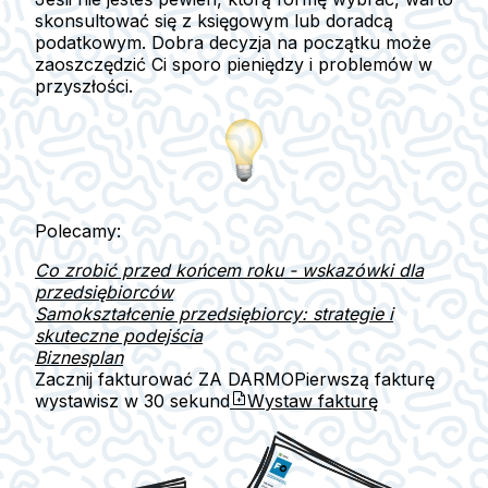
skonsultować się z księgowym lub doradcą
podatkowym. Dobra decyzja na początku może
zaoszczędzić Ci sporo pieniędzy i problemów w
przyszłości.
Polecamy:
Co zrobić przed końcem roku - wskazówki dla
przedsiębiorców
Samokształcenie przedsiębiorcy: strategie i
skuteczne podejścia
Biznesplan
Zacznij fakturować ZA DARMO
Pierwszą fakturę
wystawisz w
30 sekund
Wystaw fakturę