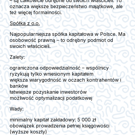
– są całkowicie odrębne od swoich właścicieli. To
oznacza większe bezpieczeństwo majątkowe, ale
też więcej formalności.
Spółka z o.o.
Najpopularniejsza spółka kapitałowa w Polsce.
Ma
osobowość prawną – to odrębny podmiot od
swoich właścicieli.
Zalety:
ograniczona odpowiedzialność
– wspólnicy
ryzykują tylko wniesionym kapitałem
większa wiarygodność w oczach kontrahentów i
banków
łatwiejsze pozyskanie inwestorów
możliwość optymalizacji podatkowej
Wady:
minimalny kapitał zakładowy:
5 000 zł
obowiązek prowadzenia pełnej księgowości
(wyższe koszty)