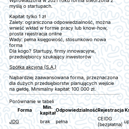
Wprowadzona w 2021 roku forma
stworzona z
myślą o startupach
.
Kapitał:
tylko
1 zł
Zalety:
ograniczona odpowiedzialność, można
wnieść wkład w formie pracy lub know-how,
prosta rejestracja online
Wady:
pełna księgowość, stosunkowo nowa
forma
Dla kogo?
Startupy, firmy innowacyjne,
przedsiębiorcy szukający inwestorów
Spółka akcyjna (S.A.)
Najbardziej zaawansowana forma, przeznaczona
dla
dużych przedsiębiorstw
planujących wejście
na giełdę. Minimalny kapitał:
100 000 zł
.
Porównanie w tabeli
Min.
Forma
Odpowiedzialność
Rejestracja
K
kapitał
CEIDG
JDG
brak
pełna
u
(bezpłatna)