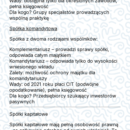
Wady:
dostępna tylko dla określonych zawodów,
pełna księgowość
Dla kogo?
Grupy specjalistów prowadzących
wspólną praktykę
Spółka komandytowa
Spółka z
dwoma rodzajami wspólników
:
Komplementariusz
– prowadzi sprawy spółki,
odpowiada całym majątkiem
Komandytariusz
– odpowiada tylko do wysokości
wniesionego wkładu
Zalety:
możliwość ochrony majątku dla
komandytariuszy
Wady:
od 2021 roku płaci CIT (podwójne
opodatkowanie), pełna księgowość
Dla kogo?
Przedsiębiorcy szukający inwestorów
pasywnych
Spółki kapitałowe
Spółki kapitałowe mają
pełną osobowość prawną