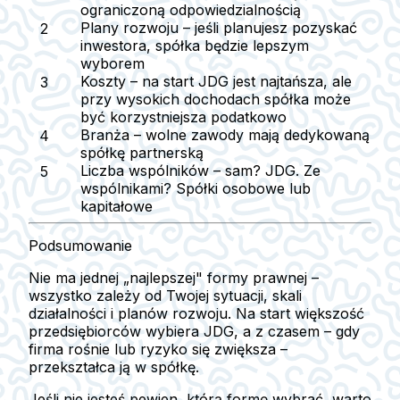
ograniczoną odpowiedzialnością
Plany rozwoju
– jeśli planujesz pozyskać
inwestora, spółka będzie lepszym
wyborem
Koszty
– na start JDG jest najtańsza, ale
przy wysokich dochodach spółka może
być korzystniejsza podatkowo
Branża
– wolne zawody mają dedykowaną
spółkę partnerską
Liczba wspólników
– sam? JDG. Ze
wspólnikami? Spółki osobowe lub
kapitałowe
Podsumowanie
Nie ma jednej „najlepszej" formy prawnej –
wszystko zależy od Twojej sytuacji, skali
działalności i planów rozwoju. Na start większość
przedsiębiorców wybiera JDG, a z czasem – gdy
firma rośnie lub ryzyko się zwiększa –
przekształca ją w spółkę.
Jeśli nie jesteś pewien, którą formę wybrać, warto