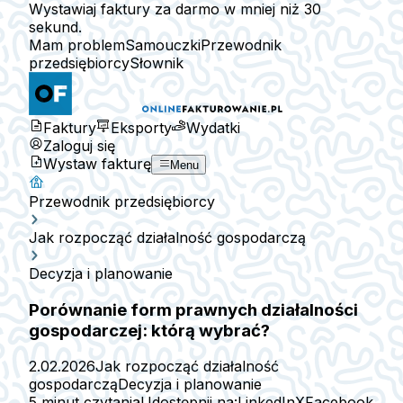
Wystawiaj faktury za darmo w mniej niż 30
sekund.
Mam problem
Samouczki
Przewodnik
przedsiębiorcy
Słownik
Faktury
Eksporty
Wydatki
Zaloguj się
Wystaw fakturę
Menu
Przewodnik przedsiębiorcy
Jak rozpocząć działalność gospodarczą
Decyzja i planowanie
Porównanie form prawnych działalności
gospodarczej: którą wybrać?
2.02.2026
Jak rozpocząć działalność
gospodarczą
Decyzja i planowanie
5 minut czytania
Udostępnij na:
LinkedIn
X
Facebook