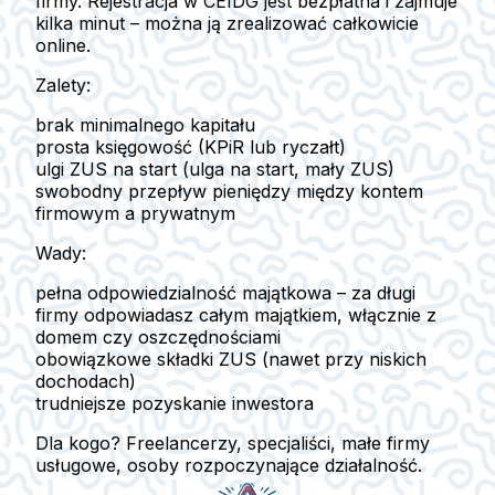
firmy. Rejestracja w CEIDG jest bezpłatna i zajmuje
kilka minut – można ją zrealizować całkowicie
online.
Zalety:
brak minimalnego kapitału
prosta księgowość (KPiR lub ryczałt)
ulgi ZUS na start (ulga na start, mały ZUS)
swobodny przepływ pieniędzy między kontem
firmowym a prywatnym
Wady:
pełna odpowiedzialność majątkowa
– za długi
firmy odpowiadasz całym majątkiem, włącznie z
domem czy oszczędnościami
obowiązkowe składki ZUS (nawet przy niskich
dochodach)
trudniejsze pozyskanie inwestora
Dla kogo?
Freelancerzy, specjaliści, małe firmy
usługowe, osoby rozpoczynające działalność.