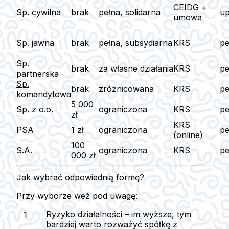
CEIDG +
Sp. cywilna
brak
pełna, solidarna
u
umowa
Sp. jawna
brak
pełna, subsydiarna
KRS
pe
Sp.
brak
za własne działania
KRS
pe
partnerska
Sp.
brak
zróżnicowana
KRS
pe
komandytowa
5 000
Sp. z o.o.
ograniczona
KRS
pe
zł
KRS
PSA
1 zł
ograniczona
pe
(online)
100
S.A.
ograniczona
KRS
pe
000 zł
Jak wybrać odpowiednią formę?
Przy wyborze weź pod uwagę:
Ryzyko działalności
– im wyższe, tym
bardziej warto rozważyć spółkę z