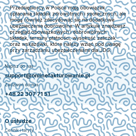
Przedsiębiorcy w Polsce mają obowiązek
opłacania składek zdrowotnych i społecznych, ale
mogą również zdecydować się na dodatkowe
ubezpieczenia dobrowolne. W artykule znajdziesz
przegląd obowiązkowych i dobrowolnych
składek, terminy płatności, wysokość zaliczek
oraz wskazówki, które należy wziąć pod uwagę
przy zarządzaniu ubezpieczeniami dla JDG.
Napisz do nas
support@onlinefakturowanie.pl
Zadzwoń do nas
+48 22 307 71 51
O usłudze
Cennik i taryfy