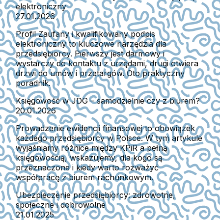
elektroniczny
27.01.2026
Profil Zaufany i kwalifikowany podpis
elektroniczny to kluczowe narzędzia dla
przedsiębiorcy. Pierwszy jest darmowy i
wystarczy do kontaktu z urzędami, drugi otwiera
drzwi do umów i przetargów. Oto praktyczny
poradnik.
Księgowość w JDG – samodzielnie czy z biurem?
20.01.2026
Prowadzenie ewidencji finansowej to obowiązek
każdego przedsiębiorcy w Polsce. W tym artykule
wyjaśniamy różnice między KPiR a pełną
księgowością, wskazujemy, dla kogo są
przeznaczone i kiedy warto rozważyć
współpracę z biurem rachunkowym.
Ubezpieczenie przedsiębiorcy: zdrowotne,
społeczne i dobrowolne
21.01.2025