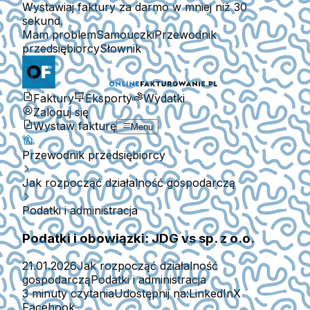
Wystawiaj faktury za darmo w mniej niż 30
sekund.
Mam problem
Samouczki
Przewodnik
przedsiębiorcy
Słownik
Faktury
Eksporty
Wydatki
Zaloguj się
Wystaw fakturę
Menu
Przewodnik przedsiębiorcy
Jak rozpocząć działalność gospodarczą
Podatki i administracja
Podatki i obowiązki: JDG vs sp. z o.o.
21.01.2026
Jak rozpocząć działalność
gospodarczą
Podatki i administracja
3 minuty czytania
Udostępnij na:
LinkedIn
X
Facebook