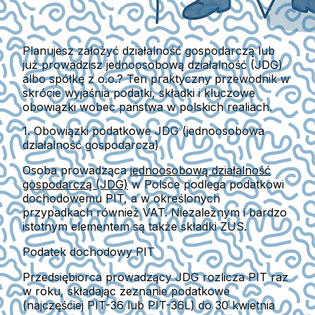
Planujesz założyć działalność gospodarczą lub
już prowadzisz jednoosobową działalność (JDG)
albo spółkę z o.o.? Ten praktyczny przewodnik w
skrócie wyjaśnia podatki, składki i kluczowe
obowiązki wobec państwa w polskich realiach.
1. Obowiązki podatkowe JDG (jednoosobowa
działalność gospodarcza)
Osoba prowadząca
jednoosobową działalność
gospodarczą (JDG)
w Polsce podlega
podatkowi
dochodowemu PIT
, a w określonych
przypadkach również
VAT
. Niezależnym i bardzo
istotnym elementem są także
składki ZUS
.
Podatek dochodowy PIT
Przedsiębiorca prowadzący JDG rozlicza
PIT raz
w roku
, składając zeznanie podatkowe
(najczęściej
PIT-36 lub PIT-36L
) do
30 kwietnia