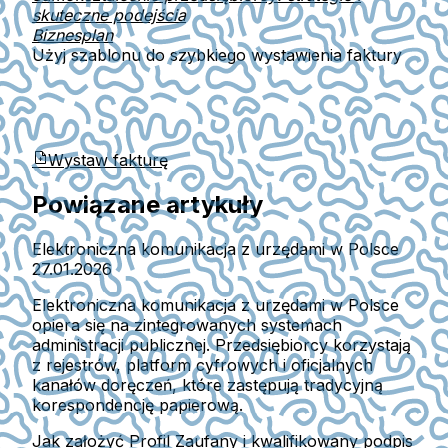
skuteczne podejścia
Biznesplan
Użyj szablonu do szybkiego wystawienia faktury
Wystaw fakturę
Powiązane artykuły
Elektroniczna komunikacja z urzędami w Polsce
27.01.2026
Elektroniczna komunikacja z urzędami w Polsce
opiera się na zintegrowanych systemach
administracji publicznej. Przedsiębiorcy korzystają
z rejestrów, platform cyfrowych i oficjalnych
kanałów doręczeń, które zastępują tradycyjną
korespondencję papierową.
Jak założyć Profil Zaufany i kwalifikowany podpis