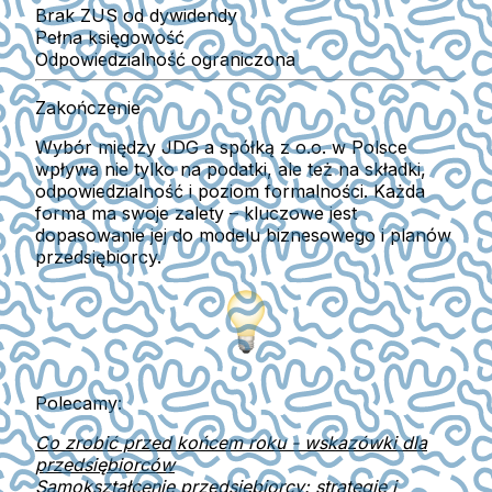
Brak ZUS od dywidendy
Pełna księgowość
Odpowiedzialność ograniczona
Zakończenie
Wybór między
JDG a spółką z o.o.
w Polsce
wpływa nie tylko na podatki, ale też na składki,
odpowiedzialność i poziom formalności. Każda
forma ma swoje zalety – kluczowe jest
dopasowanie jej do modelu biznesowego i planów
przedsiębiorcy.
Polecamy:
Co zrobić przed końcem roku - wskazówki dla
przedsiębiorców
Samokształcenie przedsiębiorcy: strategie i