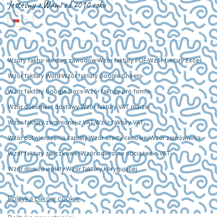
Jesteśmy z Wami od 2010 roku
Wzory faktur według zawodów
Wzór faktury PDF
Wzór faktury Excel
Wzór faktury Word
Wzór faktury Google Sheets
Wzór faktury Google Docs
Wzór faktury pro forma
Wzór dokument dostawy
Wzór faktury VAT marża
Wzór faktury zwolnionej z VAT
Wzór faktury VAT
Wzór potwierdzenia zapłaty
Wzór oferty cenowej
Wzór zamówienia
Wzór faktury zaliczkowej
Wzór odwrotne obciążenie VAT
Wzór dowód wpłaty
Wzór faktury korygującej
Polityka plików cookie