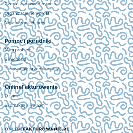
Czesto zadawane pytania
Organizacje non-profit
Nowi przedsiębiorcy
Pomoc i poradniki
Mam problem
Samouczki
Przewodnik przedsiębiorcy
OnlineFakturowanie
O firmie
Skontaktuj się z nami