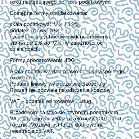
roku następującego po roku podatkowym.
Dostępne formy opodatkowania:
skala podatkowa
:
12% i 32%
,
podatek liniowy
:
19%
,
ryczałt od przychodów ewidencjonowanych
:
stawki od 2% do 17%
(w zależności od
działalności).
Formy opodatkowania JDG
Skala podatkowa daje prawo do ulg i wspólnego
rozliczenia
Podatek liniowy wyklucza większość ulg
Ryczałt nie pozwala na odliczanie kosztów
VAT – podatek od towarów i usług
Przedsiębiorca staje się
czynnym podatnikiem
VAT
, gdy jego sprzedaż przekroczy
200 000 zł
rocznie
. Możliwa jest także
dobrowolna
rejestracja do VAT
.