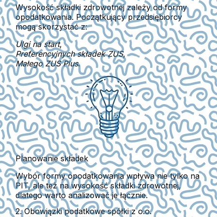
Wysokość składki zdrowotnej zależy od
formy
opodatkowania
. Początkujący przedsiębiorcy
mogą skorzystać z:
Ulgi na start
,
Preferencyjnych składek ZUS
,
Małego ZUS Plus
.
Planowanie składek
Wybór formy opodatkowania wpływa nie tylko na
PIT, ale też na
wysokość składki zdrowotnej
,
dlatego warto analizować je łącznie.
2. Obowiązki podatkowe spółki z o.o.