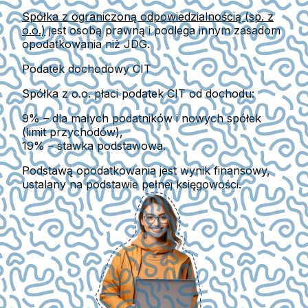
Spółka z ograniczoną odpowiedzialnością (sp. z
o.o.)
jest osobą prawną i podlega innym zasadom
opodatkowania niż JDG.
Podatek dochodowy CIT
Spółka z o.o. płaci
podatek CIT
od dochodu:
9%
– dla małych podatników i nowych spółek
(limit przychodów),
19%
– stawka podstawowa.
Podstawą opodatkowania jest
wynik finansowy
,
ustalany na podstawie
pełnej księgowości
.