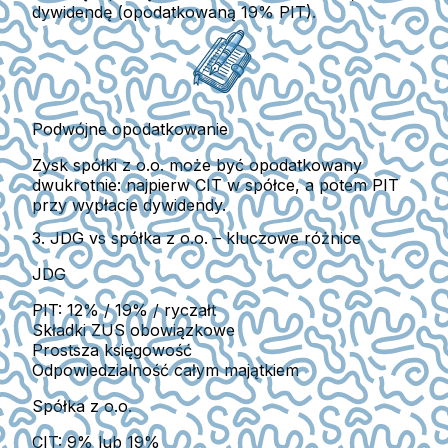
dywidendę
(opodatkowaną 19% PIT).
Podwójne opodatkowanie
Zysk spółki z o.o. może być opodatkowany
dwukrotnie
: najpierw CIT w spółce, a potem PIT
przy wypłacie dywidendy.
3. JDG vs spółka z o.o. – kluczowe różnice
JDG
PIT: 12% / 19% / ryczałt
Składki ZUS obowiązkowe
Prostsza księgowość
Odpowiedzialność całym majątkiem
Spółka z o.o.
CIT: 9% lub 19%