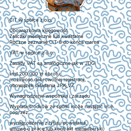
CIT w spółce z o.o.
Obowiązkowa księgowość
Zaliczki miesięczne lub kwartalne
Roczne zeznanie
CIT-8
do końca marca
VAT w spółce z o.o.
Zasady VAT są analogiczne jak w JDG:
limit 200 000 zł obrotu,
możliwość dobrowolnej rejestracji,
obowiązek składania JPK_V7.
Wynagrodzenie wspólnika i zarządu
Wypłata środków ze spółki może nastąpić m.in.
poprzez:
wynagrodzenie z tytułu powołania,
umowę o pracę lub kontrakt menedżerski,