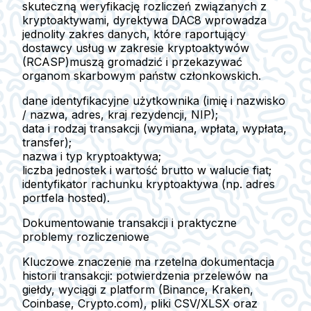
skuteczną weryfikację rozliczeń związanych z
kryptoaktywami, dyrektywa DAC8 wprowadza
jednolity zakres danych, które
raportujący
dostawcy usług w zakresie kryptoaktywów
(RCASP)
muszą gromadzić i przekazywać
organom skarbowym państw członkowskich.
dane identyfikacyjne użytkownika
(imię i nazwisko
/ nazwa, adres, kraj rezydencji, NIP);
data i rodzaj transakcji
(wymiana, wpłata, wypłata,
transfer);
nazwa i typ kryptoaktywa;
liczba jednostek i wartość brutto w walucie fiat;
identyfikator rachunku kryptoaktywa
(np. adres
portfela hosted).
Dokumentowanie transakcji i praktyczne
problemy rozliczeniowe
Kluczowe znaczenie ma
rzetelna dokumentacja
historii transakcji
: potwierdzenia przelewów na
giełdy, wyciągi z platform (Binance, Kraken,
Coinbase, Crypto.com), pliki CSV/XLSX oraz