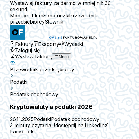
Wystawiaj faktury za darmo w mniej niż 30
sekund.
Mam problem
Samouczki
Przewodnik
przedsiębiorcy
Słownik
Faktury
Eksporty
Wydatki
Zaloguj się
Wystaw fakturę
Menu
Przewodnik przedsiębiorcy
Podatki
Podatek dochodowy
Kryptowaluty a podatki 2026
26.11.2025
Podatki
Podatek dochodowy
3 minuty czytania
Udostępnij na:
LinkedIn
X
Facebook