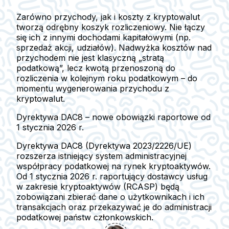
Zarówno
przychody
, jak i
koszty
z kryptowalut
tworzą odrębny koszyk rozliczeniowy. Nie łączy
się ich z innymi dochodami kapitałowymi (np.
sprzedaż akcji, udziałów). Nadwyżka kosztów nad
przychodem nie jest klasyczną „stratą
podatkową”, lecz kwotą przenoszoną do
rozliczenia w kolejnym roku podatkowym – do
momentu wygenerowania przychodu z
kryptowalut.
Dyrektywa DAC8 – nowe obowiązki raportowe od
1 stycznia 2026 r.
Dyrektywa
DAC8 (Dyrektywa 2023/2226/UE)
rozszerza istniejący system administracyjnej
współpracy podatkowej na rynek kryptoaktywów.
Od 1 stycznia 2026 r.
raportujący dostawcy usług
w zakresie kryptoaktywów (RCASP)
będą
zobowiązani zbierać dane o użytkownikach i ich
transakcjach oraz przekazywać je do administracji
podatkowej państw członkowskich.