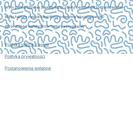
Wzór potwierdzenia zapłaty
Wzór oferty cenowej
Wzór zamówienia
Wzór faktury zaliczkowej
Wzór odwrotne obciążenie VAT
Wzór dowód wpłaty
Wzór faktury korygującej
Polityka plików cookie
Polityka prywatności
Postanowienia wstępne