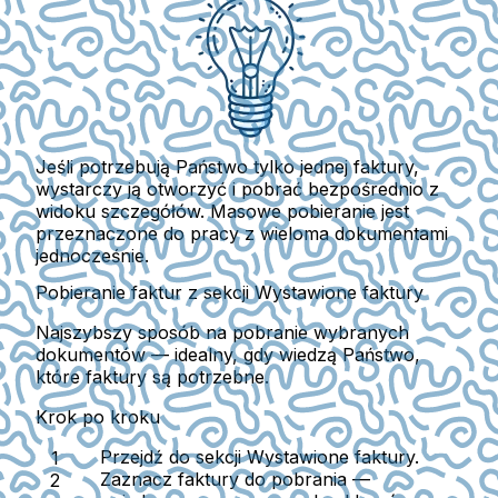
Jeśli potrzebują Państwo tylko jednej faktury,
wystarczy ją otworzyć i pobrać bezpośrednio z
widoku szczegółów. Masowe pobieranie jest
przeznaczone do pracy z wieloma dokumentami
jednocześnie.
Pobieranie faktur z sekcji Wystawione faktury
Najszybszy sposób na pobranie wybranych
dokumentów — idealny, gdy wiedzą Państwo,
które faktury są potrzebne.
Krok po kroku
Przejdź do sekcji
Wystawione faktury
.
Zaznacz faktury do pobrania —