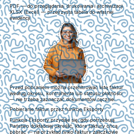
PDF
— do przeglądania, drukowania i archiwizacji
XLSX (Excel)
— przejrzysta tabela do własnej
ewidencji
Przed pobraniem można przefiltrować listę faktur
według okresu, kontrahenta lub statusu płatności
— nie trzeba zaznaczać dokumentów ręcznie.
Pobieranie faktur przez funkcję Eksporty
Funkcja Eksporty przydaje się, gdy potrzebują
Państwo dokładniej określić, które faktury chcą
pobrać — na przykład tylko faktury zaliczkowe