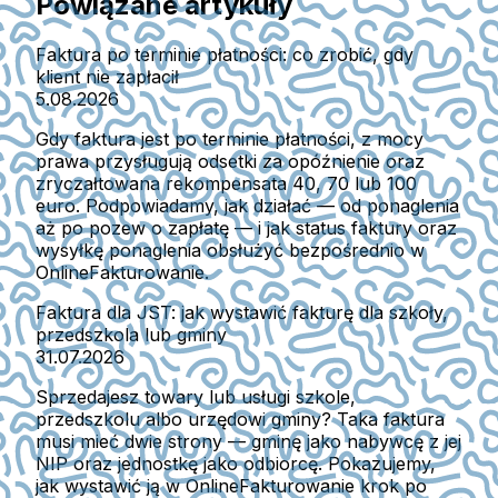
Powiązane artykuły
Faktura po terminie płatności: co zrobić, gdy
klient nie zapłacił
5.08.2026
Gdy faktura jest po terminie płatności, z mocy
prawa przysługują odsetki za opóźnienie oraz
zryczałtowana rekompensata 40, 70 lub 100
euro. Podpowiadamy, jak działać — od ponaglenia
aż po pozew o zapłatę — i jak status faktury oraz
wysyłkę ponaglenia obsłużyć bezpośrednio w
OnlineFakturowanie.
Faktura dla JST: jak wystawić fakturę dla szkoły,
przedszkola lub gminy
31.07.2026
Sprzedajesz towary lub usługi szkole,
przedszkolu albo urzędowi gminy? Taka faktura
musi mieć dwie strony — gminę jako nabywcę z jej
NIP oraz jednostkę jako odbiorcę. Pokazujemy,
jak wystawić ją w OnlineFakturowanie krok po