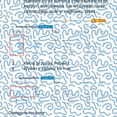
pojedynczo za pomocą checkboxów przy
każdym dokumencie lub wszystkie naraz,
zaznaczając pole w nagłówku tabeli.
Kliknij przycisk
Pobierz
.
Wybierz żądany format.
Dostępne formaty