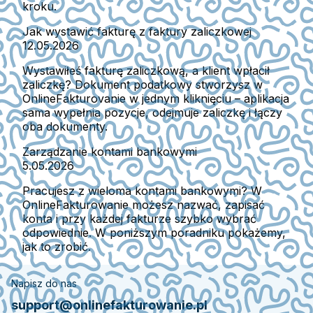
kroku.
Jak wystawić fakturę z faktury zaliczkowej
12.05.2026
Wystawiłeś fakturę zaliczkową, a klient wpłacił
zaliczkę? Dokument podatkowy stworzysz w
OnlineFakturovanie w jednym kliknięciu – aplikacja
sama wypełnia pozycje, odejmuje zaliczkę i łączy
oba dokumenty.
Zarządzanie kontami bankowymi
5.05.2026
Pracujesz z wieloma kontami bankowymi? W
OnlineFakturowanie możesz nazwać, zapisać
konta i przy każdej fakturze szybko wybrać
odpowiednie. W poniższym poradniku pokażemy,
jak to zrobić.
Napisz do nas
support@onlinefakturowanie.pl