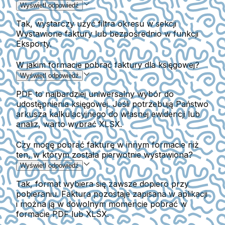
Wyświetl odpowiedź
Tak, wystarczy użyć filtra okresu w sekcji
Wystawione faktury lub bezpośrednio w funkcji
Eksporty.
W jakim formacie pobrać faktury dla księgowej?
Wyświetl odpowiedź
PDF to najbardziej uniwersalny wybór do
udostępnienia księgowej. Jeśli potrzebują Państwo
arkusza kalkulacyjnego do własnej ewidencji lub
analiz, warto wybrać XLSX.
Czy mogę pobrać fakturę w innym formacie niż
ten, w którym została pierwotnie wystawiona?
Wyświetl odpowiedź
Tak, format wybiera się zawsze dopiero przy
pobieraniu. Faktura pozostaje zapisana w aplikacji
i można ją w dowolnym momencie pobrać w
formacie PDF lub XLSX.