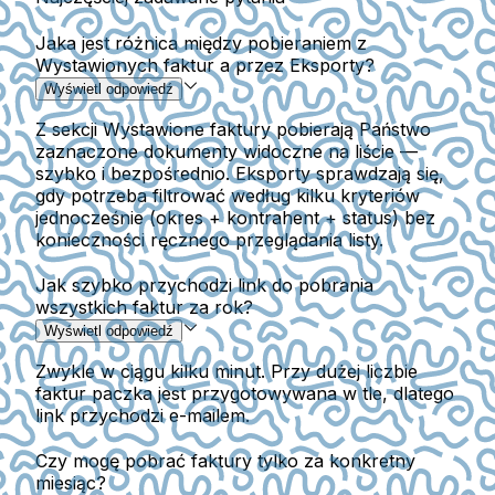
Jaka jest różnica między pobieraniem z
Wystawionych faktur a przez Eksporty?
Wyświetl odpowiedź
Z sekcji Wystawione faktury pobierają Państwo
zaznaczone dokumenty widoczne na liście —
szybko i bezpośrednio. Eksporty sprawdzają się,
gdy potrzeba filtrować według kilku kryteriów
jednocześnie (okres + kontrahent + status) bez
konieczności ręcznego przeglądania listy.
Jak szybko przychodzi link do pobrania
wszystkich faktur za rok?
Wyświetl odpowiedź
Zwykle w ciągu kilku minut. Przy dużej liczbie
faktur paczka jest przygotowywana w tle, dlatego
link przychodzi e-mailem.
Czy mogę pobrać faktury tylko za konkretny
miesiąc?