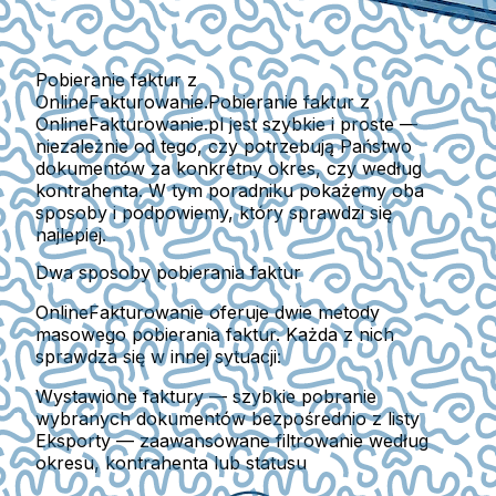
Pobieranie faktur z
OnlineFakturowanie.Pobieranie faktur z
OnlineFakturowanie.pl jest szybkie i proste —
niezależnie od tego, czy potrzebują Państwo
dokumentów za konkretny okres, czy według
kontrahenta. W tym poradniku pokażemy oba
sposoby i podpowiemy, który sprawdzi się
najlepiej.
Dwa sposoby pobierania faktur
OnlineFakturowanie oferuje dwie metody
masowego pobierania faktur. Każda z nich
sprawdza się w innej sytuacji:
Wystawione faktury
— szybkie pobranie
wybranych dokumentów bezpośrednio z listy
Eksporty
— zaawansowane filtrowanie według
okresu, kontrahenta lub statusu