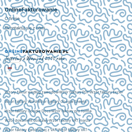
OnlineFakturowanie
O firmie
Skontaktuj się z nami
Jesteśmy z Wami od 2010 roku
Wzory faktur według zawodów
Wzór faktury PDF
Wzór faktury Excel
Wzór faktury Word
Wzór faktury Google Sheets
Wzór faktury Google Docs
Wzór faktury pro forma
Wzór dokument dostawy
Wzór faktury VAT marża
Wzór faktury zwolnionej z VAT
Wzór faktury VAT