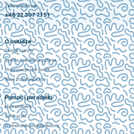
Zadzwoń do nas
+48 22 307 71 51
O usłudze
Cennik i taryfy
Czesto zadawane pytania
Organizacje non-profit
Nowi przedsiębiorcy
Pomoc i poradniki
Mam problem
Samouczki
Przewodnik przedsiębiorcy