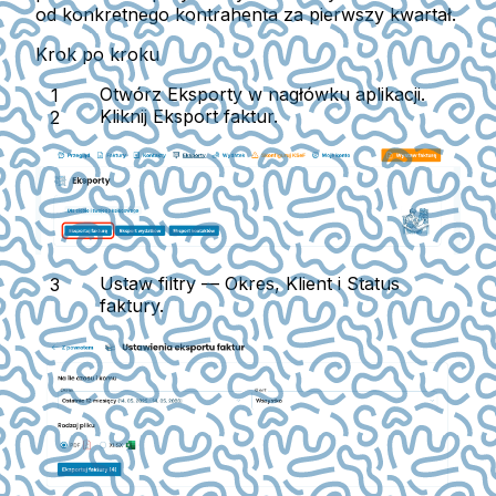
od konkretnego kontrahenta za pierwszy kwartał.
Krok po kroku
Otwórz
Eksporty
w nagłówku aplikacji.
Kliknij
Eksport faktur
.
Ustaw filtry —
Okres
,
Klient
i
Status
faktury
.