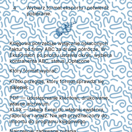
Wybierz format eksportu i potwierdź
pobieranie.
Księgowa potrzebuje wyłącznie opłaconych
faktur od firmy ABC za drugie półrocze. W
Eksportach po prostu ustawia okres, wybiera
kontrahenta ABC, status „Opłacone
Który format wybrać
Krótki przegląd, który format sprawdzi się
najlepiej:
PDF
— udostępnianie klientowi, drukowanie,
własne archiwum.
XLSX
— tabela Excel do własnej ewidencji,
raportów i analiz. Nie jest przeznaczony do
importu do programu księgowego.
Najczęściej zadawane pytania