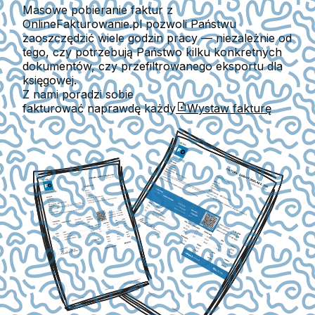
Masowe pobieranie faktur z
OnlineFakturowanie.pl pozwoli Państwu
zaoszczędzić wiele godzin pracy — niezależnie od
tego, czy potrzebują Państwo kilku konkretnych
dokumentów, czy przefiltrowanego eksportu dla
księgowej.
Z nami poradzi sobie
fakturować naprawdę każdy
Wystaw fakturę