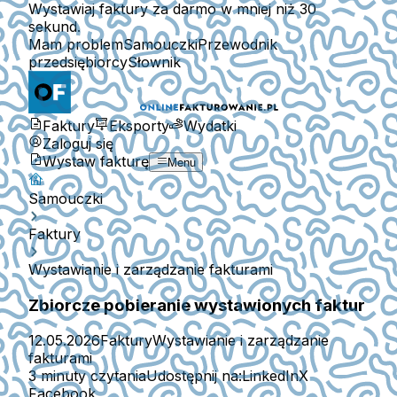
Wystawiaj faktury za darmo w mniej niż 30
sekund.
Mam problem
Samouczki
Przewodnik
przedsiębiorcy
Słownik
Faktury
Eksporty
Wydatki
Zaloguj się
Wystaw fakturę
Menu
Samouczki
Faktury
Wystawianie i zarządzanie fakturami
Zbiorcze pobieranie wystawionych faktur
12.05.2026
Faktury
Wystawianie i zarządzanie
fakturami
3 minuty czytania
Udostępnij na:
LinkedIn
X
Facebook