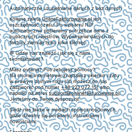
Automatyczne uzupełnianie danych z baz danych
Kolejną zaletą
OnlineFakturowanie.pl
jest
oszczędność czasu. Po wpisaniu NIP
automatycznie pobieramy potrzebne dane
z
publicznych rejestrów. Wypełnianie danych do
faktury zajmuje tylko kilka kliknięć.
💬 Gdzie nas znaleźć i jak się z nami
skontaktować?
Masz pytania? Potrzebujesz pomocy?
Na stronie internetowej znajdziesz
okienko czatu
w prawym dolnym rogu lub możesz do nas
zadzwonić pod numer
+48 223 077 151
albo
napisać na adres
support@onlinefakturowanie.pl
.
Jesteśmy do Twojej dyspozycji!
Śledź nas także w mediach społecznościowych,
gdzie dzielimy się poradami, instrukcjami i
nowościami: