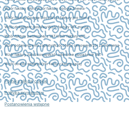
Wzór faktury Word
Wzór faktury Google Sheets
Wzór faktury Google Docs
Wzór faktury pro forma
Wzór dokument dostawy
Wzór faktury VAT marża
Wzór faktury zwolnionej z VAT
Wzór faktury VAT
Wzór potwierdzenia zapłaty
Wzór oferty cenowej
Wzór zamówienia
Wzór faktury zaliczkowej
Wzór odwrotne obciążenie VAT
Wzór dowód wpłaty
Wzór faktury korygującej
Polityka plików cookie
Polityka prywatności
Postanowienia wstępne