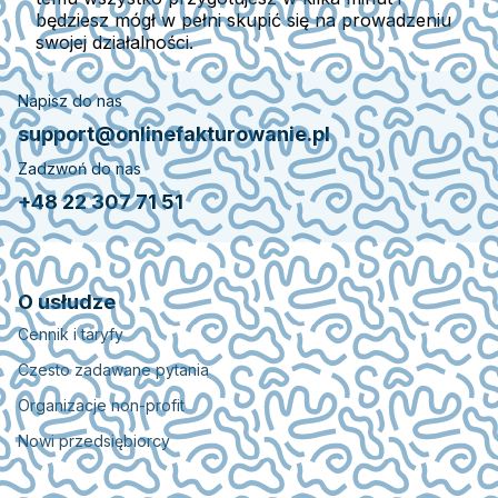
będziesz mógł w pełni skupić się na prowadzeniu
swojej działalności.
Napisz do nas
support@onlinefakturowanie.pl
Zadzwoń do nas
+48 22 307 71 51
O usłudze
Cennik i taryfy
Czesto zadawane pytania
Organizacje non-profit
Nowi przedsiębiorcy