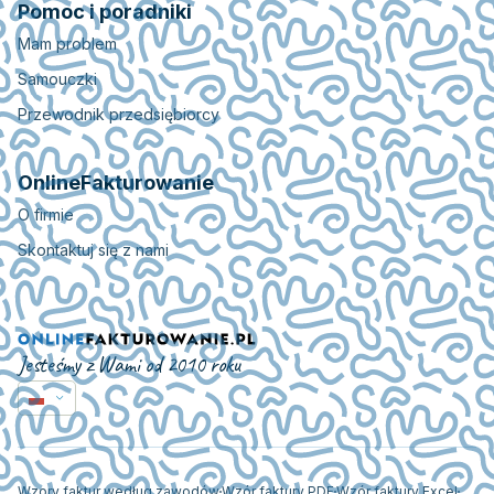
Pomoc i poradniki
Mam problem
Samouczki
Przewodnik przedsiębiorcy
OnlineFakturowanie
O firmie
Skontaktuj się z nami
Jesteśmy z Wami od 2010 roku
Wzory faktur według zawodów
Wzór faktury PDF
Wzór faktury Excel