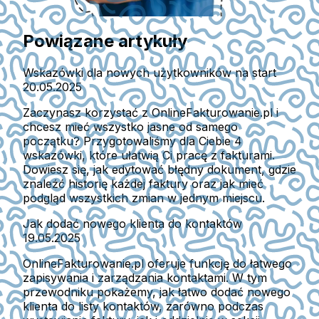
Powiązane artykuły
Wskazówki dla nowych użytkowników na start
20.05.2025
Zaczynasz korzystać z OnlineFakturowanie.pl i
chcesz mieć wszystko jasne od samego
początku? Przygotowaliśmy dla Ciebie 4
wskazówki, które ułatwią Ci pracę z fakturami.
Dowiesz się, jak edytować błędny dokument, gdzie
znaleźć historię każdej faktury oraz jak mieć
podgląd wszystkich zmian w jednym miejscu.
Jak dodać nowego klienta do kontaktów
19.05.2025
OnlineFakturowanie.pl oferuje funkcję do łatwego
zapisywania i zarządzania kontaktami. W tym
przewodniku pokażemy, jak łatwo dodać nowego
klienta do listy kontaktów, zarówno podczas