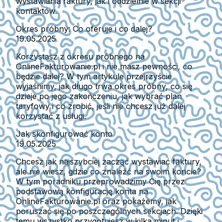
wystawiania faktury, jak i oddzielnie w sekcji
kontaktów.
Okres próbny: Co oferuje i co dalej?
19.05.2025
Korzystasz z okresu próbnego na
OnlineFakturowanie.pl i nie masz pewności, co
będzie dalej? W tym artykule przejrzyście
wyjaśnimy, jak długo trwa okres próbny, co się
dzieje po jego zakończeniu, jak wybrać plan
taryfowy i co zrobić, jeśli nie chcesz już dalej
korzystać z usługi.
Jak skonfigurować konto
19.05.2025
Chcesz jak najszybciej zacząć wystawiać faktury,
ale nie wiesz, gdzie co znaleźć na swoim koncie?
W tym poradniku przeprowadzimy Cię przez
podstawową konfigurację konta na
OnlineFakturowanie.pl oraz pokażemy, jak
poruszać się po poszczególnych sekcjach. Dzięki
temu wszystko przygotujesz w kilka minut i