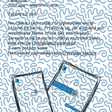
Facebook
YouTube
- wideoinstrukcje
Zacznij już dziś ✅
Nie czekaj i skorzystaj z 5-tygodniowej wersji
próbnej za darmo. Przekonaj się, jak wygodne jest
wystawianie faktur online bez zobowiązań.
Zarejestruj się za darmo i odkryj wszystkie zalety,
jakie oferuje
OnlineFakturowanie.pl
!
Z nami poradzi sobie
fakturować naprawdę każdy
Wystaw fakturę