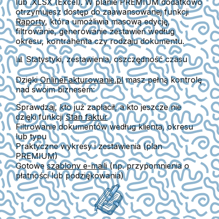
lub .XLSX (Excel)
. W planie PREMIUM dodatkowo
otrzymujesz dostęp do zaawansowanej funkcji
Raporty
, która umożliwia masową
edycję,
filtrowanie, generowanie zestawień według
okresu, kontrahenta czy rodzaju dokumentu.
📊 Statystyki, zestawienia, oszczędność czasu
Dzięki
OnlineFakturowanie.pl
masz pełną kontrolę
nad swoim biznesem:
Sprawdzaj, kto już zapłacił, a kto jeszcze nie
dzięki funkcji
Stan faktur
Filtrowanie dokumentów według klienta, okresu
lub typu
Praktyczne wykresy i zestawienia (plan
PREMIUM)
Gotowe
szablony e-maili
(np. przypomnienia o
płatności lub podziękowania)