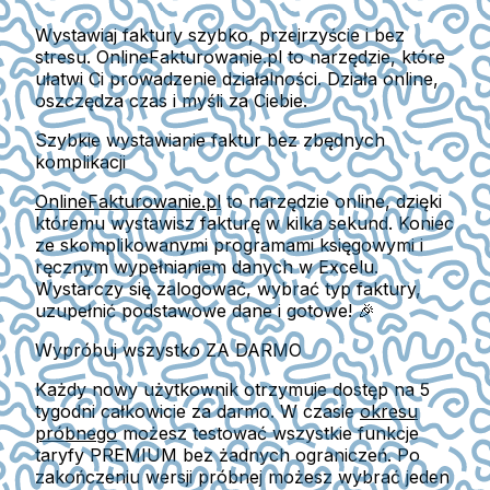
Wystawiaj faktury szybko, przejrzyście i bez
stresu. OnlineFakturowanie.pl to narzędzie, które
ułatwi Ci prowadzenie działalności. Działa online,
oszczędza czas i myśli za Ciebie.
Szybkie wystawianie faktur bez zbędnych
komplikacji
OnlineFakturowanie.pl
to narzędzie online, dzięki
któremu
wystawisz fakturę w kilka sekund
. Koniec
ze skomplikowanymi programami księgowymi i
ręcznym wypełnianiem danych w Excelu.
Wystarczy się zalogować, wybrać typ faktury,
uzupełnić podstawowe dane i gotowe! 🎉
Wypróbuj wszystko ZA DARMO
Każdy nowy użytkownik otrzymuje dostęp na
5
tygodni całkowicie za darmo
. W czasie
okresu
próbnego
możesz testować wszystkie funkcje
taryfy PREMIUM
bez żadnych ograniczeń. Po
zakończeniu wersji próbnej możesz wybrać jeden