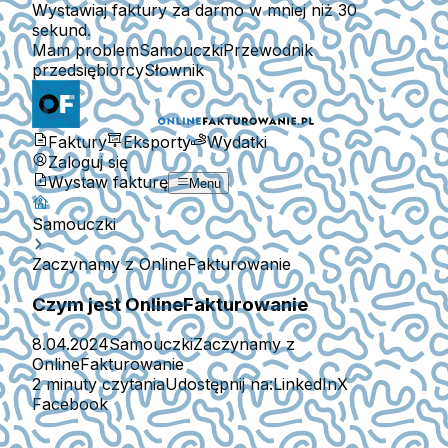
Wystawiaj faktury za darmo w mniej niż 30
sekund.
Mam problem
Samouczki
Przewodnik
przedsiębiorcy
Słownik
Faktury
Eksporty
Wydatki
Zaloguj się
Wystaw fakturę
Menu
Samouczki
Zaczynamy z OnlineFakturowanie
Czym jest OnlineFakturowanie
8.04.2024
Samouczki
Zaczynamy z
OnlineFakturowanie
2 minuty czytania
Udostępnij na:
LinkedIn
X
Facebook