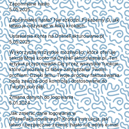
Zapomniane hasło
5.05.2025
Zapomniałeś hasła? Nie szkodzi. Pokażemy Ci, jak
łatwo je odzyskać w kilku krokach.
Ustawienia konta na OnlineFakturowanie.pl
5.05.2025
Wykorzystaj wszystkie możliwości, które oferuje
sekcja Moje konto na OnlineFakturowanie.pl. Ten
artykuł przeprowadzi Cię przez wszystkie funkcje,
które umożliwią Ci łatwe zarządzanie Twoim
profilem. Dzięki temu Twoje procesy fakturowania
będą zawsze pod kontrolą i dostosowane do
Twoich potrzeb.
Zmiana danych do logowania
5.01.2024
Jak zmienić dane logowania w
OnlineFakturowanie.pl? Krótka instrukcja, jak
łatwo i bezpiecznie zmienić hasło lub adres e-mail