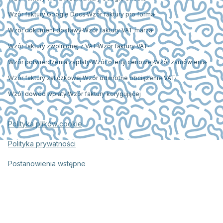
Wzór faktury Google Docs
Wzór faktury pro forma
Wzór dokument dostawy
Wzór faktury VAT marża
Wzór faktury zwolnionej z VAT
Wzór faktury VAT
Wzór potwierdzenia zapłaty
Wzór oferty cenowej
Wzór zamówienia
Wzór faktury zaliczkowej
Wzór odwrotne obciążenie VAT
Wzór dowód wpłaty
Wzór faktury korygującej
Polityka plików cookie
Polityka prywatności
Postanowienia wstępne