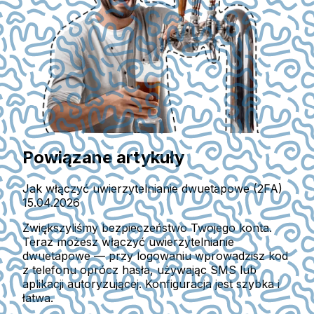
Powiązane artykuły
Jak włączyć uwierzytelnianie dwuetapowe (2FA)
15.04.2026
Zwiększyliśmy bezpieczeństwo Twojego konta.
Teraz możesz włączyć uwierzytelnianie
dwuetapowe — przy logowaniu wprowadzisz kod
z telefonu oprócz hasła, używając SMS lub
aplikacji autoryzującej. Konfiguracja jest szybka i
łatwa.