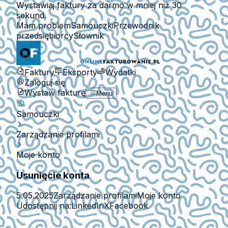
Wystawiaj faktury za darmo w mniej niż 30
sekund.
Mam problem
Samouczki
Przewodnik
przedsiębiorcy
Słownik
Faktury
Eksporty
Wydatki
Zaloguj się
Wystaw fakturę
Menu
Samouczki
Zarządzanie profilami
Moje konto
Usunięcie konta
5.05.2025
Zarządzanie profilami
Moje konto
Udostępnij na:
LinkedIn
X
Facebook