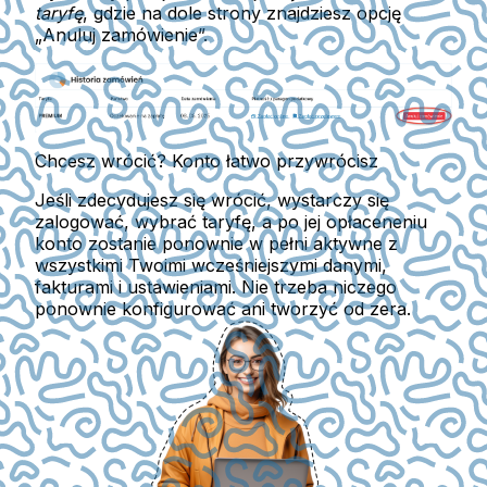
taryfę
, gdzie na dole strony znajdziesz opcję
„
Anuluj zamówienie
”.
Chcesz wrócić? Konto łatwo przywrócisz
Jeśli zdecydujesz się wrócić, wystarczy się
zalogować, wybrać taryfę, a po jej opłaceneniu
konto zostanie ponownie w pełni aktywne
z
wszystkimi Twoimi wcześniejszymi danymi,
fakturami i ustawieniami. Nie trzeba niczego
ponownie konfigurować ani tworzyć od zera.