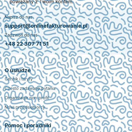
powiązany z Twoim kontem.
Napisz do nas
support@onlinefakturowanie.pl
Zadzwoń do nas
+48 22 307 71 51
O usłudze
Cennik i taryfy
Czesto zadawane pytania
Organizacje non-profit
Nowi przedsiębiorcy
Pomoc i poradniki