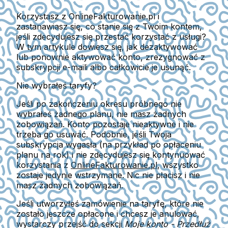
Korzystasz z OnlineFakturowanie.pl i
zastanawiasz się, co stanie się z Twoim kontem,
jeśli zdecydujesz się przestać korzystać z usługi?
W tym artykule dowiesz się, jak dezaktywować
lub ponownie aktywować konto, zrezygnować z
subskrypcji e-maili albo całkowicie je usunąć.
Nie wybrałeś taryfy?
Jeśli po zakończeniu okresu próbnego nie
wybrałeś żadnego planu, nie masz żadnych
zobowiązań. Konto pozostaje
nieaktywne i nie
trzeba go usuwać.
Podobnie, jeśli Twoja
subskrypcja wygasła (na przykład po opłaceniu
planu na rok) i nie zdecydujesz się kontynuować
korzystania z
OnlineFakturowanie.pl
, wszystko
zostaje jedynie wstrzymane.
Nic nie płacisz i nie
masz żadnych zobowiązań.
Jeśli utworzyłeś zamówienie na taryfę, które nie
zostało jeszcze opłacone i chcesz je anulować,
wystarczy przejść do sekcji
Moje konto - Przedłuż