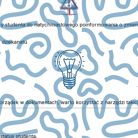
y studenta do natychmiastowego poinformowania o zmianie 
 dziekanatu
– sama legitymacja może nie wystarczyć podcz
porządek w dokumentach, warto korzystać z narzędzi takic
 status studenta.