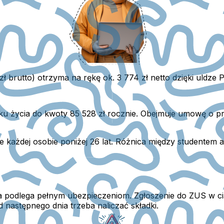
zł brutto) otrzyma na rękę ok. 3 774 zł netto dzięki uldze P
oku życia do kwoty
85 528 zł rocznie
. Obejmuje umowę o pr
je każdej osobie poniżej 26 lat. Różnica między studentem
a podlega pełnym ubezpieczeniom. Zgłoszenie do ZUS w ci
od następnego dnia trzeba naliczać składki.