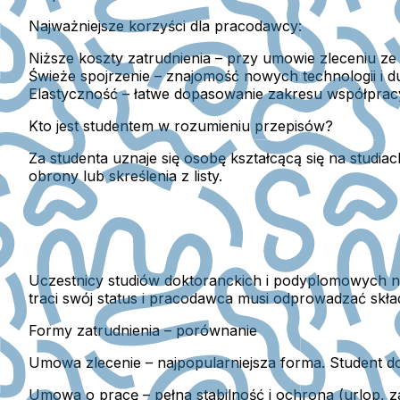
Najważniejsze korzyści dla pracodawcy:
Niższe koszty zatrudnienia
– przy umowie zleceniu ze 
Świeże spojrzenie
– znajomość nowych technologii i 
Elastyczność
– łatwe dopasowanie zakresu współpracy
Kto jest studentem w rozumieniu przepisów?
Za studenta uznaje się osobę kształcącą się na studiach
obrony lub skreślenia z listy.
Uczestnicy studiów doktoranckich i podyplomowych nie s
traci swój status i pracodawca musi odprowadzać skła
Formy zatrudnienia – porównanie
Umowa zlecenie
– najpopularniejsza forma. Student do
Umowa o pracę
– pełna stabilność i ochrona (urlop,