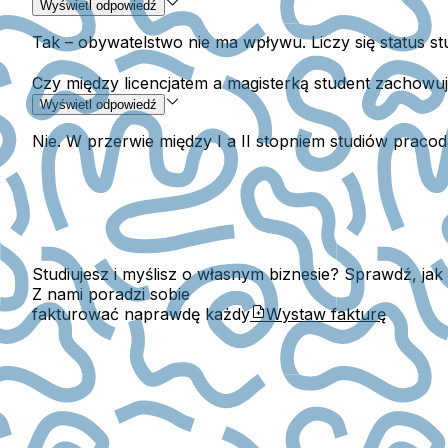
Wyświetl odpowiedź
Tak – obywatelstwo nie ma wpływu. Liczy się status stud
Czy między licencjatem a magisterką student zachowuj
Wyświetl odpowiedź
Nie. W przerwie między I a II stopniem studiów praco
Studiujesz i myślisz o własnym biznesie? Sprawdź, jak
Z nami poradzi sobie
fakturować naprawdę każdy
Wystaw fakturę