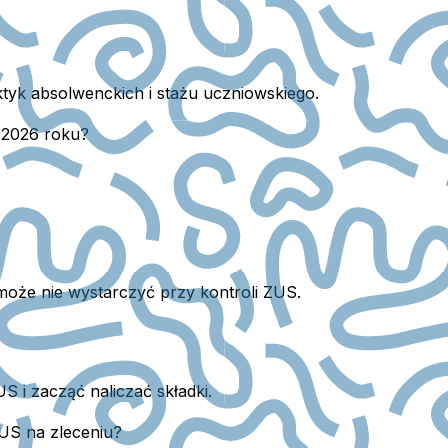
tyk absolwenckich i stażu uczniowskiego.
 2026 roku?
może nie wystarczyć przy kontroli ZUS.
 i zacząć naliczać składki.
ZUS na zleceniu?