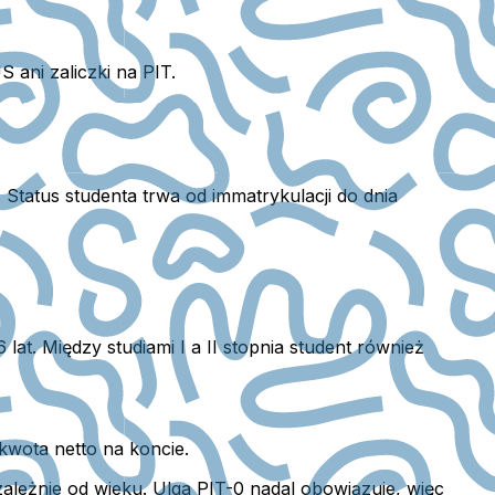
ani zaliczki na PIT.
. Status studenta trwa od immatrykulacji do dnia
lat. Między studiami I a II stopnia student również
kwota netto na koncie.
ależnie od wieku. Ulga PIT-0 nadal obowiązuje, więc