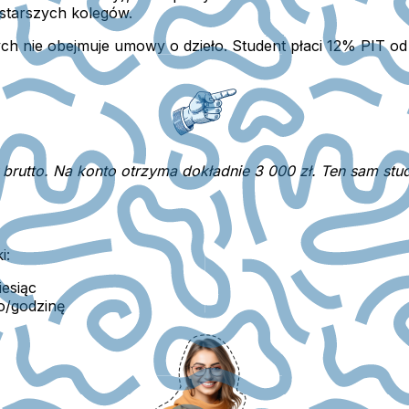
 starszych kolegów.
ych nie obejmuje umowy o dzieło
. Student płaci 12% PIT o
 brutto. Na konto otrzyma dokładnie 3 000 zł. Ten sam stud
i:
iesiąc
o/godzinę