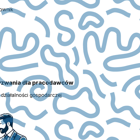
ownik
 wyzwania dla pracodawców
działalności gospodarczej