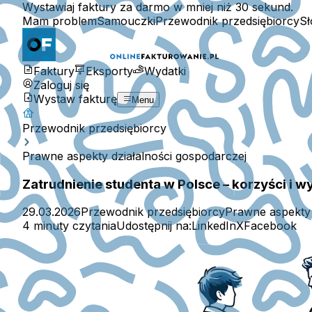
Wystawiaj faktury za darmo w mniej niż 30 sekund.
Mam problem
Samouczki
Przewodnik przedsiębiorcy
Sł
Faktury
Eksporty
Wydatki
Zaloguj się
Wystaw fakturę
Menu
Przewodnik przedsiębiorcy
Prawne aspekty działalności gospodarczej
Zatrudnienie studenta w Polsce – korzyści i
29.03.2026
Przewodnik przedsiębiorcy
Prawne aspekty 
4 minuty czytania
Udostępnij na:
LinkedIn
X
Facebook