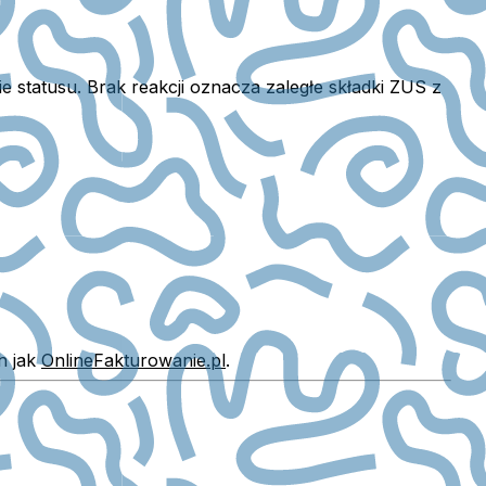
statusu. Brak reakcji oznacza zaległe składki ZUS z
as kontroli ZUS.
h jak
OnlineFakturowanie.pl
.