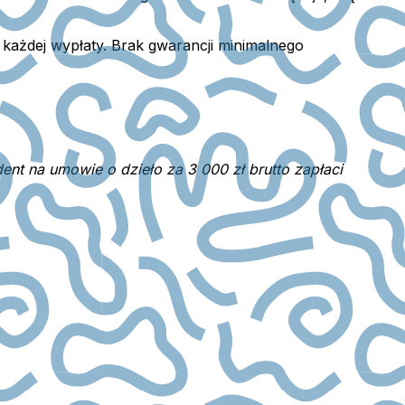
d każdej wypłaty. Brak gwarancji minimalnego
ent na umowie o dzieło za 3 000 zł brutto zapłaci