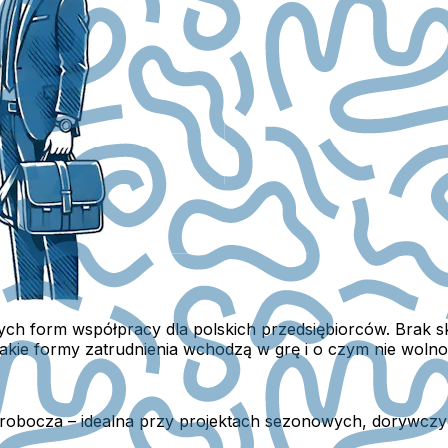
nych form współpracy dla polskich przedsiębiorców. Brak s
jakie formy zatrudnienia wchodzą w grę i o czym nie woln
iła robocza – idealna przy projektach sezonowych, dorywc