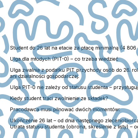
Student do 26 lat na etacie za płacę minimalną (4 806 
Ulga dla młodych (PIT-0) – co trzeba wiedzieć
Ulga zwalnia z podatku PIT przychody osób do 26. r
ani działalności gospodarczej.
Ulga PIT-0 nie zależy od statusu studenta – przysługu
Kiedy student traci zwolnienie ze składek?
Pracodawca musi pilnować dwóch momentów:
Ukończenie 26 lat
– od dnia następnego zleceniobiorc
Utrata statusu studenta
(obrona, skreślenie z listy) – 