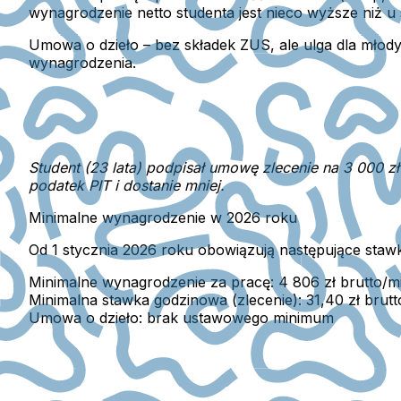
wynagrodzenie netto studenta jest nieco wyższe niż u
Umowa o dzieło
– bez składek ZUS, ale
ulga dla młod
wynagrodzenia.
Student (23 lata) podpisał umowę zlecenie na 3 000 zł
podatek PIT i dostanie mniej.
Minimalne wynagrodzenie w 2026 roku
Od 1 stycznia 2026 roku obowiązują następujące stawk
Minimalne wynagrodzenie za pracę:
4 806 zł brutto/m
Minimalna stawka godzinowa (zlecenie):
31,40 zł brutt
Umowa o dzieło:
brak ustawowego minimum