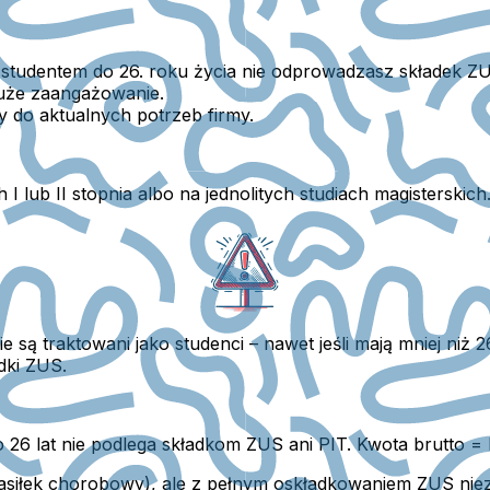
studentem do 26. roku życia nie odprowadzasz składek ZUS 
duże zaangażowanie.
 do aktualnych potrzeb firmy.
 I lub II stopnia albo na jednolitych studiach magisterskich
ą traktowani jako studenci – nawet jeśli mają mniej niż 26 
dki ZUS.
 26 lat nie podlega składkom ZUS ani PIT. Kwota brutto = 
 zasiłek chorobowy), ale z pełnym oskładkowaniem ZUS niez