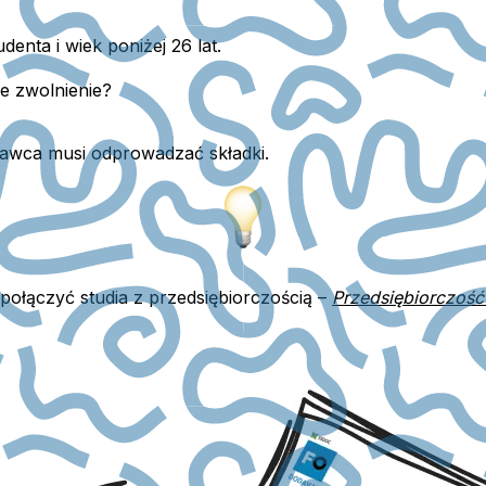
enta i wiek poniżej 26 lat.
e zwolnienie?
dawca musi odprowadzać składki.
 połączyć studia z przedsiębiorczością –
Przedsiębiorczość