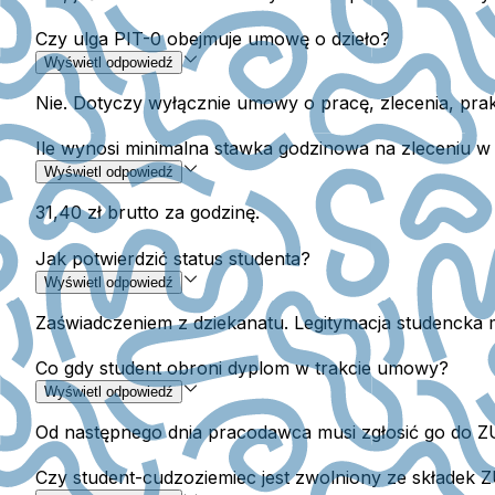
Czy ulga PIT-0 obejmuje umowę o dzieło?
Wyświetl odpowiedź
Nie. Dotyczy wyłącznie umowy o pracę, zlecenia, prak
Ile wynosi minimalna stawka godzinowa na zleceniu w
Wyświetl odpowiedź
31,40 zł brutto za godzinę.
Jak potwierdzić status studenta?
Wyświetl odpowiedź
Zaświadczeniem z dziekanatu. Legitymacja studencka 
Co gdy student obroni dyplom w trakcie umowy?
Wyświetl odpowiedź
Od następnego dnia pracodawca musi zgłosić go do ZUS
Czy student-cudzoziemiec jest zwolniony ze składek 