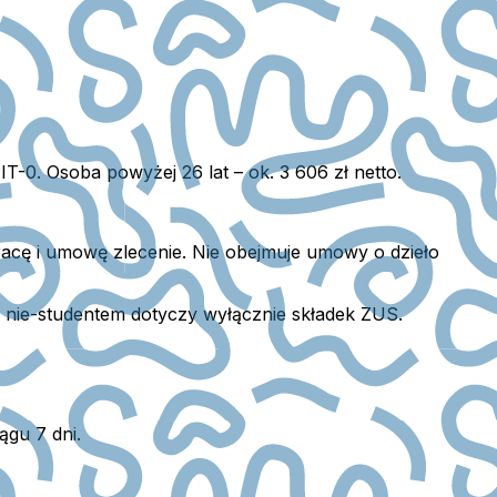
IT-0. Osoba powyżej 26 lat – ok. 3 606 zł netto.
acę i umowę zlecenie.
Nie obejmuje umowy o dzieło
 a nie-studentem dotyczy wyłącznie składek ZUS.
ągu 7 dni.