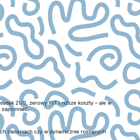
kładek ZUS, zerowy PIT i niższe koszty – ale w
o zapomnieć.
zych zleceniach czy w dynamicznie rosnących