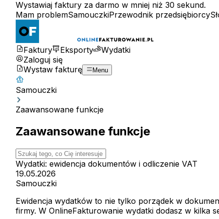
Wystawiaj faktury za darmo w mniej niż 30 sekund.
Mam problem
Samouczki
Przewodnik przedsiębiorcy
Sł
Faktury
Eksporty
Wydatki
Zaloguj się
Wystaw fakturę
Menu
Samouczki
Zaawansowane funkcje
Zaawansowane funkcje
Wydatki: ewidencja dokumentów i odliczenie VAT
19.05.2026
Samouczki
Ewidencja wydatków to nie tylko porządek w dokument
firmy. W OnlineFakturowanie wydatki dodasz w kilka s