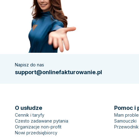
Napisz do nas
support@onlinefakturowanie.pl
O usłudze
Pomoc i 
Cennik i taryfy
Mam probl
Czesto zadawane pytania
Samouczki
Organizacje non-profit
Przewodnik
Nowi przedsiębiorcy