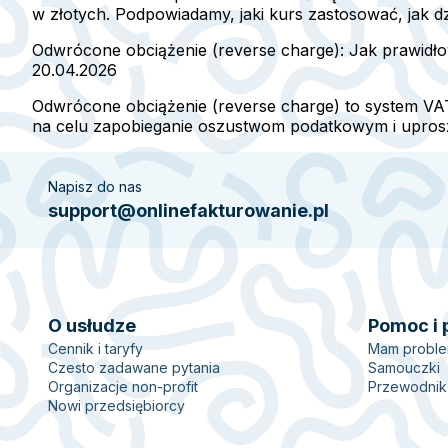
w złotych. Podpowiadamy, jaki kurs zastosować, jak d
Odwrócone obciążenie (reverse charge): Jak prawidł
20.04.2026
Odwrócone obciążenie (reverse charge) to system V
na celu zapobieganie oszustwom podatkowym i uproszc
Napisz do nas
support@onlinefakturowanie.pl
O usłudze
Pomoc i 
Cennik i taryfy
Mam probl
Czesto zadawane pytania
Samouczki
Organizacje non-profit
Przewodnik
Nowi przedsiębiorcy