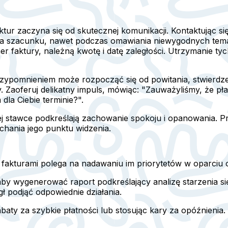
ur zaczyna się od skutecznej komunikacji. Kontaktując się 
pełna szacunku, nawet podczas omawiania niewygodnych te
 faktury, należną kwotę i datę zaległości. Utrzymanie ty
zypomnieniem może rozpocząć się od powitania, stwierdzen
y. Zaoferuj delikatny impuls, mówiąc: "Zauważyliśmy, że pł
la Ciebie terminie?".
stawce podkreślają zachowanie spokoju i opanowania. Prz
chania jego punktu widzenia.
fakturami polega na nadawaniu im priorytetów w oparciu o 
y wygenerować raport podkreślający analizę starzenia si
gł podjąć odpowiednie działania.
abaty za szybkie płatności lub stosując kary za opóźnienia.