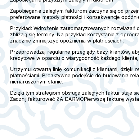
Zapobieganie zaległym fakturom zaczyna się od przejr
preferowane metody płatności i konsekwencje opóźni
Przykład:
Wdrożenie zautomatyzowanych rozwiązań do f
zbliżają się terminy. Na przykład korzystanie z opro
znacznie zmniejszyć opóźnienia w płatnościach.
Przeprowadzaj regularne przeglądy bazy klientów, aby
kredytowe w oparciu o wiarygodność każdego klienta, 
Utrzymuj otwartą linię komunikacji z klientami, dzię
płatnościami. Proaktywne podejście do budowania relac
nienaruszonym stanie.
Dzięki tym strategiom obsługa zaległych faktur staje s
Zacznij fakturować ZA DARMO
Pierwszą fakturę wyst