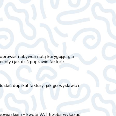
poprawiał nabywca notą korygującą, a
nty i jak dziś poprawić fakturę.
stać duplikat faktury, jak go wystawić i
 obowiązkiem - kwotę VAT trzeba wykazać