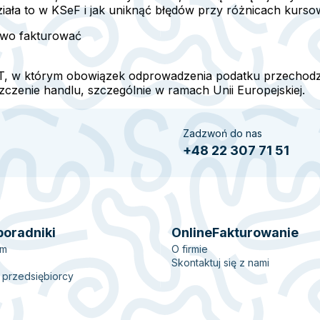
ziała to w KSeF i jak uniknąć błędów przy różnicach kurso
owo fakturować
AT, w którym obowiązek odprowadzenia podatku przechodz
zenie handlu, szczególnie w ramach Unii Europejskiej.
Zadzwoń do nas
+48 22 307 71 51
poradniki
OnlineFakturowanie
em
O firmie
Skontaktuj się z nami
 przedsiębiorcy