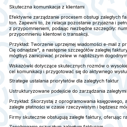
Skuteczna komunikacja z klientami
Efektywne zarządzanie procesem obsługi zaległych fakt
ton. Zapewni to, że relacja pozostanie przyjazna i 
z przypomnieniem, podając niezbędne szczegóły: numer
przypomnieniu klientowi o transakcji.
Przykład:
Tworzenie uprzejmej wiadomości e-mail z pr
Cię odnajdzie", a następnie szczegółów zaległej faktur
mógłbyś zainicjować przelew w najbliższym dogodnym d
Wskazówki dotyczące skutecznych rozmów o wysokiej 
cel komunikacji i przygotować się do aktywnego wysłu
Strategie ustalania priorytetów dla zaległych faktur
Ustrukturyzowane podejście do zarządzania zaległymi 
Przykład:
Skorzystaj z oprogramowania księgowego, ab
zaległe płatności w czasie rzeczywistym i będziesz mó
Firmy skutecznie obsługują zaległe faktury, oferując r
Zapobieganie przyszłym zaległym fakturom