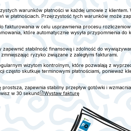
zystych warunków płatności w każdej umowie z klientem. W
eń w płatnościach. Przejrzystość tych warunków może za
akturowania w celu usprawnienia procesu rozliczeniowego
gramowania, które automatycznie wysyła przypomnienia do k
 zapewnić stabilność finansową i zdolność do wywiązywania
zmniejszając ryzyko związane z zaległymi fakturami.
ki regularnym wizytom kontrolnym, które pozwalają z wyprz
ji często skutkuje terminowymi płatnościami, ponieważ kli
ię prostsza, zapewnia stabilny przepływ gotówki i wzmacnia r
awisz w
30 sekund
Wystaw fakturę