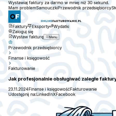
Wystawiaj faktury za darmo w mniej niż 30 sekund.
Mam problem
Samouczki
Przewodnik przedsiębiorcy
Sł
Faktury
Eksporty
Wydatki
Zaloguj się
Wystaw fakturę
Menu
Przewodnik przedsiębiorcy
Finanse i księgowość
Fakturowanie
Jak profesjonalnie obsługiwać zaległe faktur
23.11.2024
Finanse i księgowość
Fakturowanie
Udostępnij na:
LinkedIn
X
Facebook