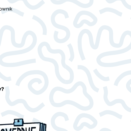
ownik
y?