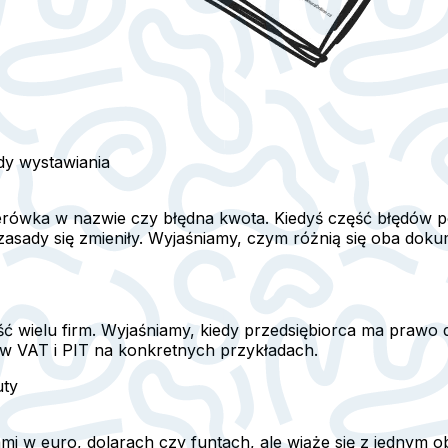
ady wystawiania
iterówka w nazwie czy błędna kwota. Kiedyś część błędów 
sady się zmieniły. Wyjaśniamy, czym różnią się oba dokume
 wielu firm. Wyjaśniamy, kiedy przedsiębiorca ma prawo do
w VAT i PIT na konkretnych przykładach.
uty
ami w euro, dolarach czy funtach, ale wiąże się z jednym