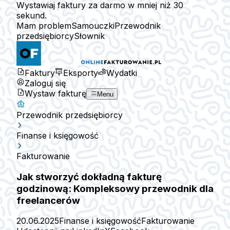
Wystawiaj faktury za darmo w mniej niż 30
sekund.
Mam problem
Samouczki
Przewodnik
przedsiębiorcy
Słownik
Faktury
Eksporty
Wydatki
Zaloguj się
Wystaw fakturę
Menu
Przewodnik przedsiębiorcy
Finanse i księgowość
Fakturowanie
Jak stworzyć dokładną fakturę
godzinową: Kompleksowy przewodnik dla
freelancerów
20.06.2025
Finanse i księgowość
Fakturowanie