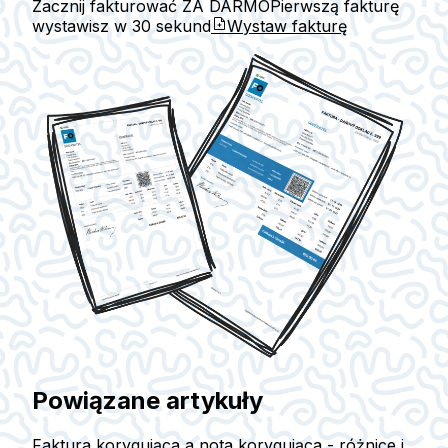
Zacznij fakturować ZA DARMO
Pierwszą fakturę
wystawisz w
30 sekund
Wystaw fakturę
Powiązane artykuły
Faktura korygująca a nota korygująca - różnice i