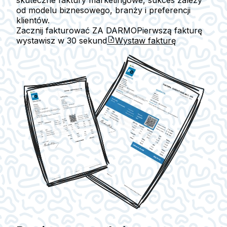
skuteczne faktury marketingowe, sukces zależy
od modelu biznesowego, branży i preferencji
klientów.
Zacznij fakturować ZA DARMO
Pierwszą fakturę
wystawisz w
30 sekund
Wystaw fakturę