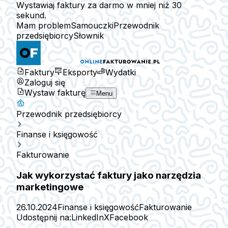
Wystawiaj faktury za darmo w mniej niż 30
sekund.
Mam problem
Samouczki
Przewodnik
przedsiębiorcy
Słownik
Faktury
Eksporty
Wydatki
Zaloguj się
Wystaw fakturę
Menu
Przewodnik przedsiębiorcy
Finanse i księgowość
Fakturowanie
Jak wykorzystać faktury jako narzędzia
marketingowe
26.10.2024
Finanse i księgowość
Fakturowanie
Udostępnij na:
LinkedIn
X
Facebook